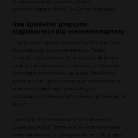
особистий кабінет, рекомендується
використовувати казино СпінБеттер дзеркало.
Чим SpinBetter дзеркало
відрізняється від основного порталу
У SpinBetter дзеркало відрізняється від оригіналу
лише зміненою доменною адресою. Решта
залишається незмінним. Зберігається інформація у
профілі, кошти на депозиті та невідіграні бонуси.
Реєструватися повторно на казино СпінБеттер
дзеркалі не потрібно, авторизація виконується за
колишніми обліковими даними. Відразу
відкривається повний доступ до всіх пропозицій та
послуг.
Клієнти SpinBetter казино можуть виконувати
фінансові операції, брати участь у всіх напрямках
програми лояльності, виводити виграші. На відміну