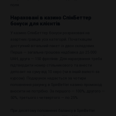
поля.
Нараховані в казино СпінБеттер
бонуси для клієнтів
У казино СпінБеттер бонуси розраховані на
азартних гравців усіх категорій. Початківцям
доступний вітальний пакет із двох складових.
Перша — загальна грошова надбавка до 25 000
UAH, друга — 150 фріспінів. Для нарахування треба
підтвердити номер стільникового та внести
депозит на суму від 10 євро (чи в іншій валюті за
курсом). Подарунок надається за чотири
поповнення рахунку, в SpinBetter казино промокод
вносити не потрібно. За першого — 100%, другого —
50%, третього і четвертого — по 25%.
При десятому поповненні балансу в SpinBetter