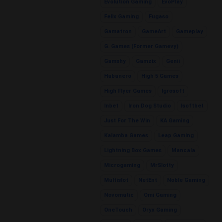
Evolution Gaming
EvoPlay
Felix Gaming
Fugaso
Gamatron
GameArt
Gameplay
G. Games (Former Gamevy)
Gamshy
Gamzix
Genii
Habanero
High 5 Games
High Flyer Games
Igrosoft
Inbet
Iron Dog Studio
Isoftbet
Just For The Win
KA Gaming
Kalamba Games
Leap Gaming
Lightning Box Games
Mancala
Microgaming
MrSlotty
Multislot
NetEnt
Noble Gaming
Novomatic
Omi Gaming
OneTouch
Oryx Gaming