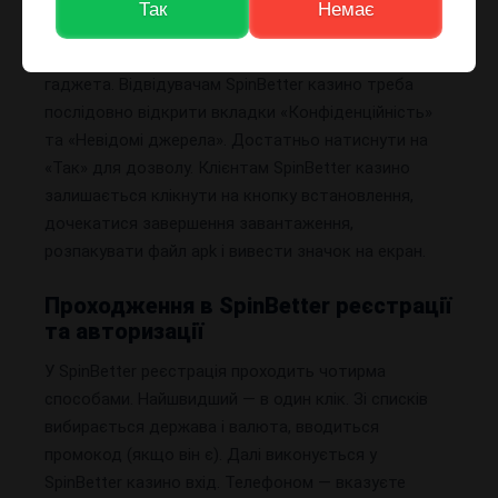
Android. Вона завантажується з головного порталу,
Так
Немає
переходити на сторонні ресурси не потрібно. На
першому етапі змінюються налаштування безпеки
гаджета. Відвідувачам SpinBetter казино треба
послідовно відкрити вкладки «Конфіденційність»
та «Невідомі джерела». Достатньо натиснути на
«Так» для дозволу. Клієнтам SpinBetter казино
залишається клікнути на кнопку встановлення,
дочекатися завершення завантаження,
розпакувати файл apk і вивести значок на екран.
Проходження в SpinBetter реєстрації
та авторизації
У SpinBetter реєстрація проходить чотирма
способами. Найшвидший — в один клік. Зі списків
вибирається держава і валюта, вводиться
промокод (якщо він є). Далі виконується у
SpinBetter казино вхід. Телефоном — вказуєте