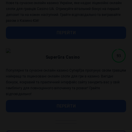
Нове та сучасне онлайн казино України, яке надає ліцензійні онлайн
слоти для гравців Casino UA. Отримуйте вітальний бонус на перший
депозит та на кожен наступний. Грайте відповідально та вигравайте
разом з Казино ЮА!
ПЕРЕЙТИ
93
SuperGra Casino
Популярне та сучасне онлайн казино СуперГра пропунує своїм гравцям
найкращі та ліцензовані онлайн слоти для гри в казино. Вигідні
бонуси, яскравий та практичний інтерфейс сайту занурить вас у свій
гемблінгу для повноцінного віпочинку та розваг! Грайте
відповідально!
ПЕРЕЙТИ