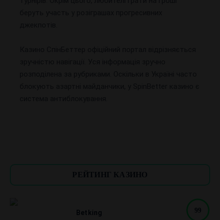
турнірів. Окрім цього, любителі грати на гроші
беруть участь у розіграшах прогресивних
джекпотів.
Казино СпінБеттер офіційний портал відрізняється
зручністю навігації. Уся інформація зручно
розподілена за рубриками. Оскільки в Україні часто
блокують азартні майданчики, у SpinBetter казино є
система антиблокування.
РЕЙТИНГ КАЗИНО
99
Betking