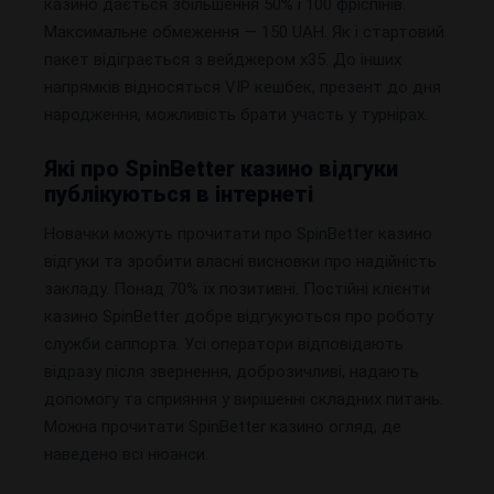
казино дається збільшення 50% і 100 фріспінів.
Максимальне обмеження — 150 UAH. Як і стартовий
пакет відіграється з вейджером х35. До інших
напрямків відносяться VIP кешбек, презент до дня
народження, можливість брати участь у турнірах.
Які про SpinBetter казино відгуки
публікуються в інтернеті
Новачки можуть прочитати про SpinBetter казино
відгуки та зробити власні висновки про надійність
закладу. Понад 70% їх позитивні. Постійні клієнти
казино SpinBetter добре відгукуються про роботу
служби саппорта. Усі оператори відповідають
відразу після звернення, доброзичливі, надають
допомогу та сприяння у вирішенні складних питань.
Можна прочитати SpinBetter казино огляд, де
наведено всі нюанси.