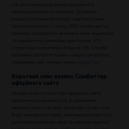
Ltd, яка отримала дозвільні документи в
юрисдикціях Кіпру та Кюрасао. До плюсів
відноситься великий каталог азартних розваг.
Загальна кількість — понад 7800, левова частка
припадає на SpinBetter автомати. Вони ліцензовані
та перевірені незалежними аудиторами. RTP
(теоретичне повернення) більш як 95%. Служба
підтримки SpinBetter казино працює цілодобово. -
повідомляє сайт оглядів казино
Слото
Топ
Короткий опис казино СпінБеттер
офіційного сайту
Дизайн казино СпінБеттер офіційного сайту
відрізняється лаконічністю. В оформленні
використовуються чорні, фіолетові та сині тони.
Вгорі знаходиться банер, який використовується
для повідомлення про акції та новинки індустрії