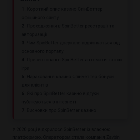
1.
Короткий опис казино СпінБеттер
офіційного сайту
2.
Проходження в SpinBetter реєстрації та
авторизації
3.
Чим SpinBetter дзеркало відрізняється від
основного порталу
4.
Презентовані в SpinBetter автомати та інші
ігри
5.
Нараховані в казино СпінБеттер бонуси
для клієнтів
6.
Які про SpinBetter казино відгуки
публікуються в інтернеті
7.
Висновки про SpinBetter казино
У 2020 році відкрилося SpinBetter із власною
платформою. Оператором стала компанія Zavbin