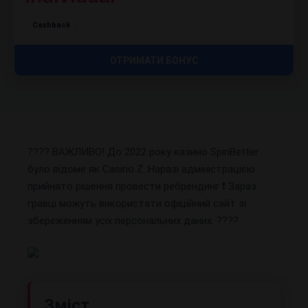
Cashback
ОТРИМАТИ БОНУС
???? ВАЖЛИВО! До 2022 року казино SpinBetter
було відоме як Casino Z. Наразі адміністрацією
прийнято рішення провести ребрендинг ❗️ Зараз
гравці можуть використати офіційний сайт зі
збереженням усіх персональних даних. ????
Зміст