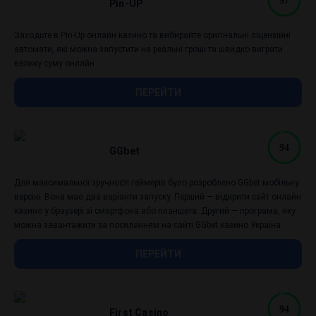
97
Pin-UP
Заходьте в Pin-Up онлайн казино та вибирайте оригінальні ліцензійні
автомати, які можна запустити на реальні гроші та швидко виграти
велику суму онлайн
ПЕРЕЙТИ
94
GGbet
Для максимальної зручності геймерів було розроблено GGbet мобільну
версію. Вона має два варіанти запуску. Перший — відкрити сайт онлайн
казино у браузері зі смартфона або планшета. Другий — програма, яку
можна завантажити за посиланням на сайті GGbet казино Україна
ПЕРЕЙТИ
94
First Casino