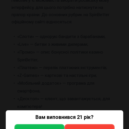
гемблінгу. Є можливість вибрати російську мову
інтерфейсу, для цього потрібно натиснути на
прапор країни. До основних рубрик на SpinBetter
офіційному сайті відносяться:
«Слоти» — однорукі бандити з барабанами;
«Live» — битви з живими дилерами;
«Промо» — опис бонусної політики казино
SpinBetter;
«Платежі» — перелік платіжних інструментів;
«Z-Games» — карткові та настільні ігри;
«Мобільний додаток» — програма для
смартфона;
«Десктоп» — клієнт, що завантажується, для
комп'ютера!
Вам виповнився 21 рік?
Є SpinBetter мобільна версія для телефонів з ОС