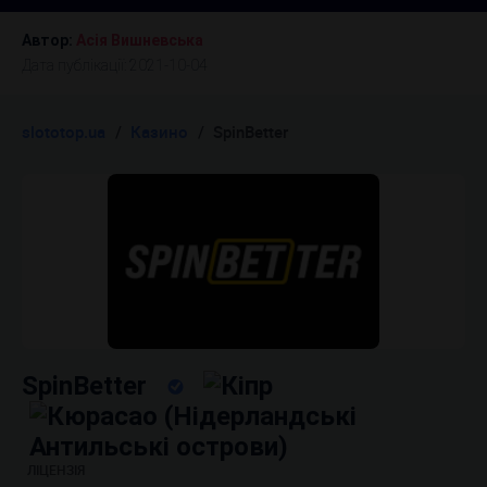
Автор:
Асія Вишневська
Дата публікації:
2021-10-04
slototop.ua
/
Казино
/
SpinBetter
SpinBetter
ЛІЦЕНЗІЯ