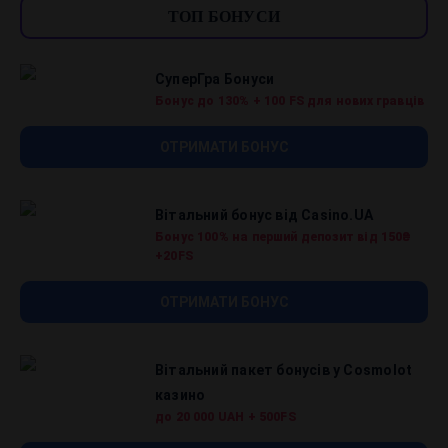
ТОП БОНУСИ
СуперГра Бонуси
Бонус до 130% + 100 FS для нових гравців
ОТРИМАТИ БОНУС
Вітальний бонус від Casino.UA
Бонус 100% на перший депозит від 150₴
+20FS
ОТРИМАТИ БОНУС
Вітальний пакет бонусів у Cosmolot
казино
до 20 000 UAH + 500FS