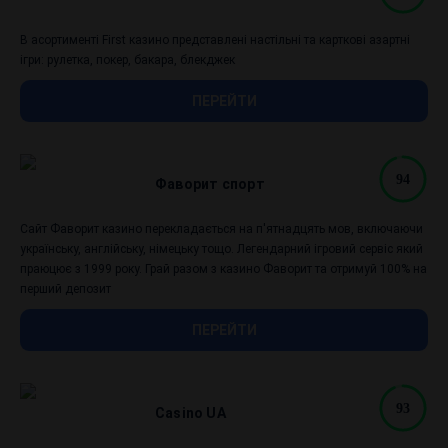
В асортименті First казино представлені настільні та карткові азартні
ігри: рулетка, покер, бакара, блекджек
ПЕРЕЙТИ
94
Фаворит спорт
Сайт Фаворит казино перекладається на п'ятнадцять мов, включаючи
українську, англійську, німецьку тощо. Легендарний ігровий сервіс який
праюцює з 1999 року. Грай разом з казино Фаворит та отримуй 100% на
перший депозит
ПЕРЕЙТИ
93
Casino UA