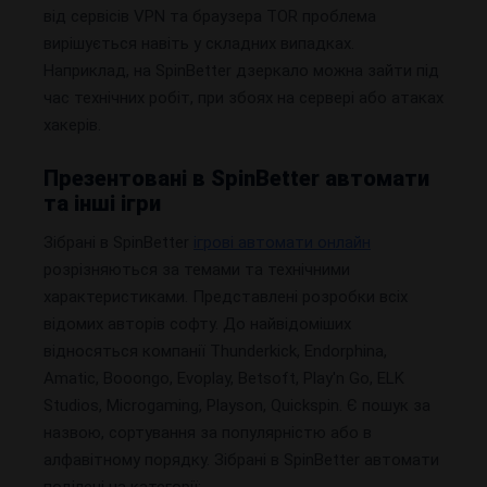
від сервісів VPN та браузера TOR проблема
вирішується навіть у складних випадках.
Наприклад, на SpinBetter дзеркало можна зайти під
час технічних робіт, при збоях на сервері або атаках
хакерів.
Презентовані в SpinBetter автомати
та інші ігри
Зібрані в SpinBetter
ігрові автомати онлайн
розрізняються за темами та технічними
характеристиками. Представлені розробки всіх
відомих авторів софту. До найвідоміших
відносяться компанії Thunderkick, Endorphina,
Amatic, Booongo, Evoplay, Betsoft, Play'n Go, ELK
Studios, Microgaming, Playson, Quickspin. Є пошук за
назвою, сортування за популярністю або в
алфавітному порядку. Зібрані в SpinBetter автомати
поділені на категорії: