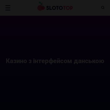
Казино з інтерфейсом данською