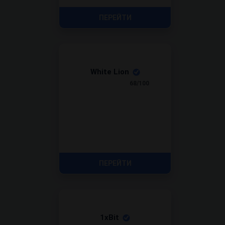
ПЕРЕЙТИ
White Lion
68/100
ПЕРЕЙТИ
1xBit