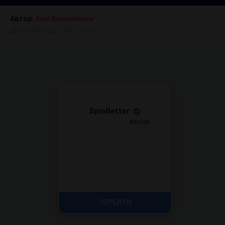
Автор:
Асія Вишневська
Дата публікації:
2022-10-01
SpinBetter
89/100
ПЕРЕЙТИ