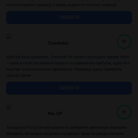
чесності ігрового процесу, а також надійності платних операцій
ПЕРЕЙТИ
97
Cosmolot
Щоб гра була цікавішою, Cosmolot UA казино проводить турніри. Мета
— грати в ігрові автомати Космолот та отримувати прибуток, адже на її
підставі та визначається переможець. Найкращі гравці отримують
грошові призи
ПЕРЕЙТИ
97
Pin-UP
Заходьте в Pin-Up онлайн казино та вибирайте оригінальні ліцензійні
автомати, які можна запустити на реальні гроші та швидко виграти