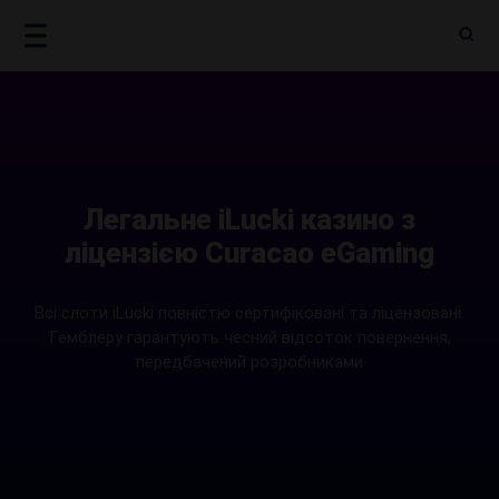
Легальне iLucki казино з
ліцензією Curacao eGaming
Всі слоти iLucki повністю сертифіковані та ліцензовані.
Гемблеру гарантують чесний відсоток повернення,
передбачений розробниками