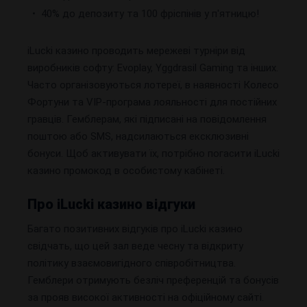
40% до депозиту та 100 фріспінів у п'ятницю!
iLucki казино проводить мережеві турніри від
виробників софту: Evoplay, Yggdrasil Gaming та інших.
Часто організовуються лотереї, в наявності Колесо
Фортуни та VIP-програма лояльності для постійних
гравців. Гемблерам, які підписані на повідомлення
поштою або SMS, надсилаються ексклюзивні
бонуси. Щоб активувати їх, потрібно погасити iLucki
казино промокод в особистому кабінеті.
Про iLucki казино відгуки
Багато позитивних відгуків про iLucki казино
свідчать, що цей зал веде чесну та відкриту
політику взаємовигідного співробітництва.
Гемблери отримують безліч преференцій та бонусів
за прояв високої активності на офіційному сайті.