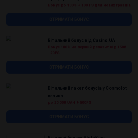
Бонус до 130% + 100 FS для нових гравців
ОТРИМАТИ БОНУС
Вітальний бонус від Casino.UA
Бонус 100% на перший депозит від 150₴
+20FS
ОТРИМАТИ БОНУС
Вітальний пакет бонусів у Cosmolot
казино
до 20 000 UAH + 500FS
ОТРИМАТИ БОНУС
Вітальні бонуси SlotoKing