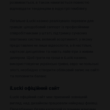
розвивається, а також намагається повністю
відповідати тенденціям в індустрії гемблінгу.
Легальне iLucki казино реалізувало переваги для
гравців: цілодобовий саппорт із професійними
співробітниками у штаті, підтримку сучасних
платіжних систем, великий асортимент, у якому
представлені не лише відеослоти, а й настільні,
карткові дисципліни та навіть лайв-ігри з живим
дилером. Щоб грати на гроші в iLucki казино,
використовуючи українські гривні, євро чи польські
злоті, необхідно створити обліковий запис на сайті
та поповнити баланс.
iLucki офіційний сайт
iLucki офіційний сайт має приємний зовнішній
вигляд, над дизайном працювали найкращі фахівці.
Передбачено безліч категорій із різними жанрами