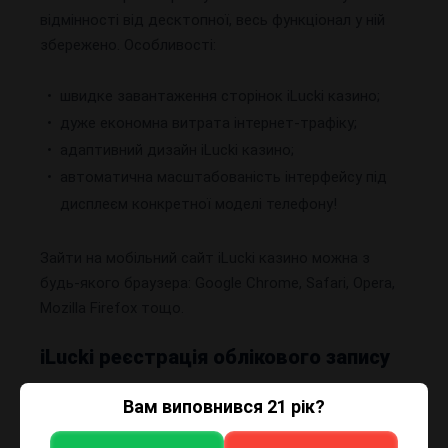
відмінності від десктопної, весь функціонал у ній
збережено. Особливості:
швидке завантаження сторінок iLucki казино;
дуже економна витрата інтернет-трафіку;
адаптивний дизайн iLucki казино;
автоматична масштабованість інтерфейсу під
дисплеєм конкретної моделі телефону!
Зайти на мобільний сайт iLucki казино можна з
будь-якого браузера: Google Chrome, Safari, Opera,
Mozilla Firefox тощо.
iLucki реєстрація облікового запису
В iLucki реєстрація — це обов'язкова процедура для
Вам виповнився 21 рік?
тих, хто хоче скористатися всім спектром послуг
майданчика: