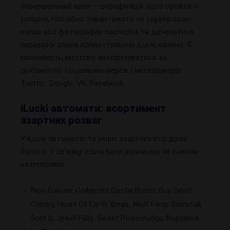
Завершальний крок — верифікація. Щоб пройти її
успішно, потрібно завантажити на сервер скан-
копію або фотографію паспорта та дочекатися
перевірки даних адміністрацією iLucki казино. Є
можливість миттєво авторизуватися за
допомогою соціальних мереж і месенджерів:
Twitter, Google, VK, Facebook.
iLucki автомати: асортимент
азартних розваг
У iLucki автоматів та інших азартних ігор дуже
багато. У зв'язку з цим вони рознесені за такими
категоріями:
New Games: Collapsed Castle Bonus Buy, Dead
Canary, Heart Of Earth Xmas, Wolf Fang: Snowfall,
Sold It, Jewel Falls, Sweet Powernudge, Napoleon