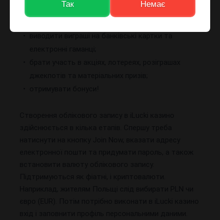
Так
Немає
грати на гроші в топові iLucki автомати;
виводити виграші на банківські картки та
електронні гаманці;
брати участь в акціях, лотереях, розіграшах
джекпотів та матеріальних призів;
отримувати бонуси!
Створення облікового запису в iLucki казино
здійснюється в кілька етапів. Спершу треба
натиснути на кнопку Join Now, вказати адресу
електронної пошти та придумати пароль, а також
встановити валюту облікового запису.
Підтримуються як фіатні, і криптовалюти.
Наприклад, жителям Польщі слід вибирати PLN чи
євро (EUR). Потім потрібно виконати в iLucki казино
вхід і заповнити профіль персональними даними.