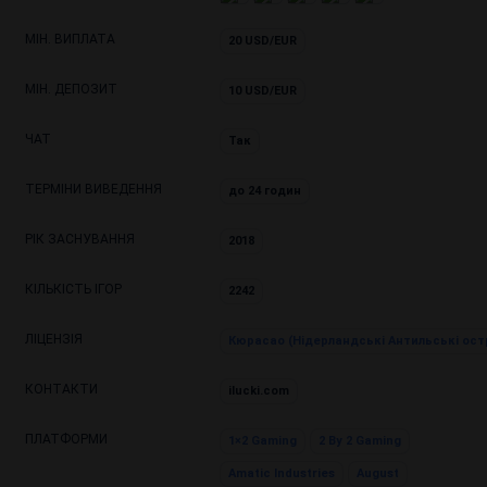
МІН. ВИПЛАТА
20 USD/EUR
МІН. ДЕПОЗИТ
10 USD/EUR
ЧАТ
Так
ТЕРМІНИ ВИВЕДЕННЯ
до 24 годин
РІК ЗАСНУВАННЯ
2018
КІЛЬКІСТЬ ІГОР
2242
ЛІЦЕНЗІЯ
Кюрасао (Нідерландські Антильські ост
КОНТАКТИ
ilucki.com
ПЛАТФОРМИ
1×2 Gaming
2 By 2 Gaming
Amatic Industries
August