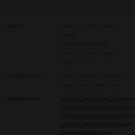
ВАЛЮТА
₿ (BTC)
$ (USD)
€ (EUR)
₽ (RUB)
¤ (ETH / LTC / XLM / LUNA)
Ұ (CNY)
₺ (TRY)
Zł (PLN)
NOK
ПЛАТІЖНІ МЕТОДИ
Bitcoin
EcoPayz
Master Card
Neteller
QIWI
Skrill
Visa
ПРИЙМАЄ ГРАВЦІВ