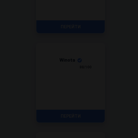
ПЕРЕЙТИ
Winota
88/100
ПЕРЕЙТИ