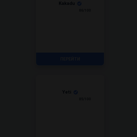
Kakadu
86/100
ПЕРЕЙТИ
Yeti
85/100