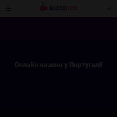
Онлайн казино у Португалії