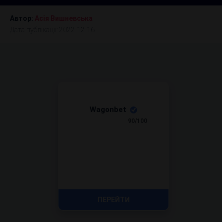
Автор:
Асія Вишневська
Дата публікації:
2022-12-16
Wagonbet
90/100
ПЕРЕЙТИ