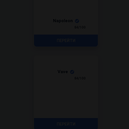
Napoleon
84/100
ПЕРЕЙТИ
Vave
84/100
ПЕРЕЙТИ