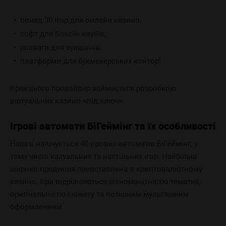
понад 30 ігор для онлайн казино;
софт для біткоїн клубів;
розваги для аукціонів;
платформи для букмекерських контор!
Крім цього провайдер займається розробкою
віртуальних казино «під ключ».
Ігрові автомати БіГеймінг та їх особливості
Наразі налічується 40 ігрових автоматів БіГеймінг, у
тому числі казуальних та настільних ігор. Найбільш
широко продукція представлена ​​в криптовалютному
казино. Ігри відрізняються різноманітністю тематик,
оригінальністю сюжету та потішним мультяшним
оформленням.