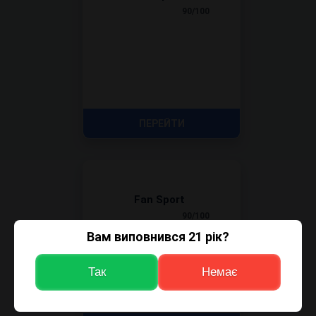
90/100
ПЕРЕЙТИ
Fan Sport
90/100
Вам виповнився 21 рік?
Так
Немає