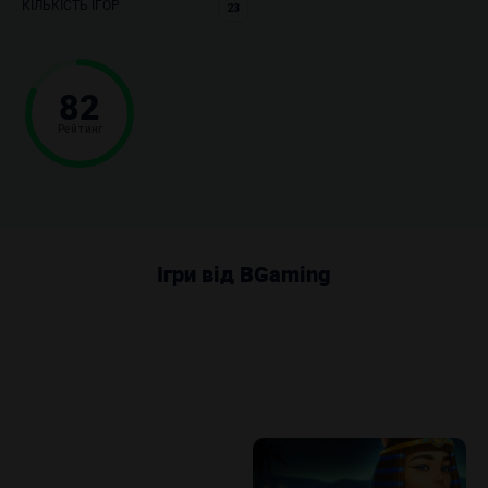
КІЛЬКІСТЬ ІГОР
23
82
Рейтинг
Ігри від BGaming