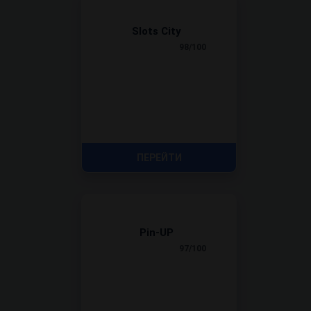
Slots City
98/100
ПЕРЕЙТИ
Pin-UP
97/100