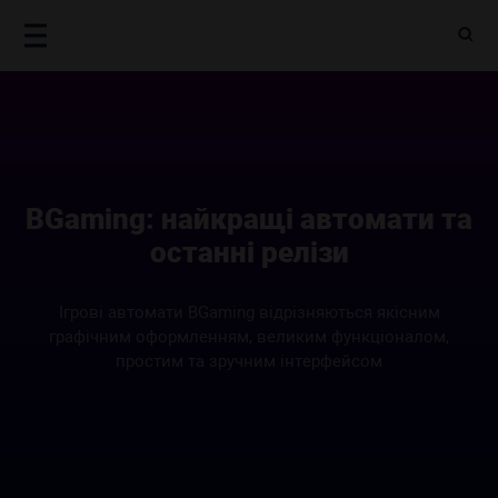
BGaming: найкращі автомати та
останні релізи
Ігрові автомати BGaming відрізняються якісним
графічним оформленням, великим функціоналом,
простим та зручним інтерфейсом