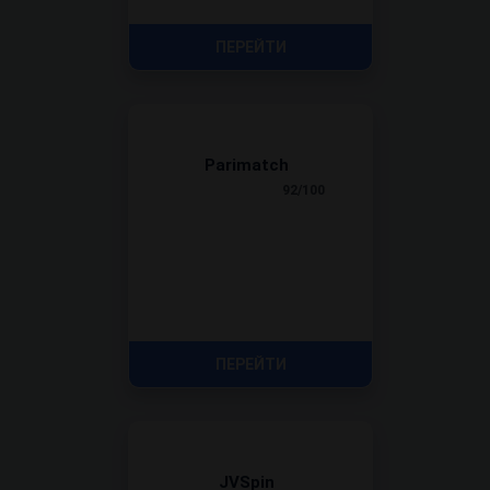
ПЕРЕЙТИ
Parimatch
92/100
ПЕРЕЙТИ
JVSpin