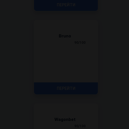
ПЕРЕЙТИ
Bruno
90/100
ПЕРЕЙТИ
Wagonbet
90/100