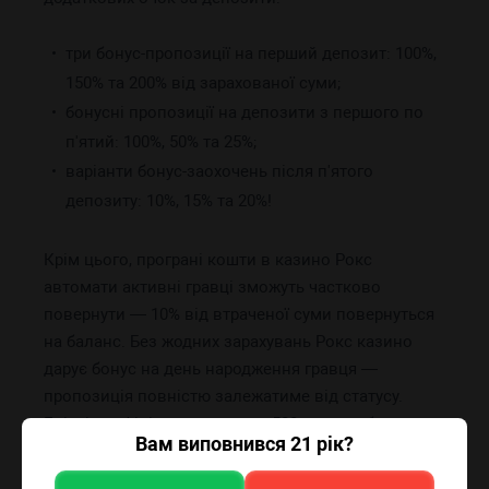
три бонус-пропозиції на перший депозит: 100%,
150% та 200% від зарахованої суми;
бонусні пропозиції на депозити з першого по
п'ятий: 100%, 50% та 25%;
варіанти бонус-заохочень після п'ятого
депозиту: 10%, 15% та 20%!
Крім цього, програні кошти в казино Рокс
автомати активні гравці зможуть частково
повернути — 10% від втраченої суми повернуться
на баланс. Без жодних зарахувань Рокс казино
дарує бонус на день народження гравця —
пропозиція повністю залежатиме від статусу.
Елітні профілі отримають до 500 євро як бонус-
Вам виповнився 21 рік?
монет. Для отримання бонус-окулярів є
пропозиція використовувати у казино Рокс