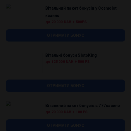
Вітальний пакет бонусів у Cosmolot
казино
до 20 000 UAH + 500FS
ОТРИМАТИ БОНУС
Вітальні бонуси SlotoKing
до 125 000 UAH + 500 FS
ОТРИМАТИ БОНУС
Вітальний пакет бонусів в 777казино
до 20 000 UAH + 100 FS
ОТРИМАТИ БОНУС