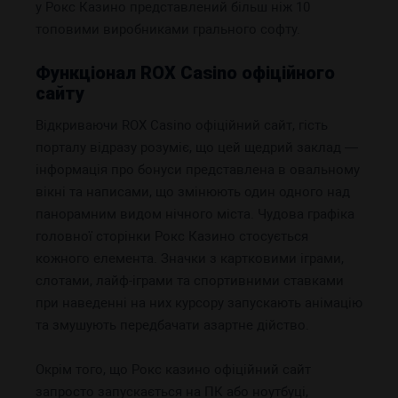
у Рокс Казино представлений більш ніж 10
топовими виробниками грального софту.
Функціонал ROX Casino офіційного
сайту
Відкриваючи ROX Casino офіційний сайт, гість
порталу відразу розуміє, що цей щедрий заклад —
інформація про бонуси представлена ​​в овальному
вікні та написами, що змінюють один одного над
панорамним видом нічного міста. Чудова графіка
головної сторінки Рокс Казино стосується
кожного елемента. Значки з картковими іграми,
слотами, лайф-іграми та спортивними ставками
при наведенні на них курсору запускають анімацію
та змушують передбачати азартне дійство.
Окрім того, що Рокс казино офіційний сайт
запросто запускається на ПК або ноутбуці,