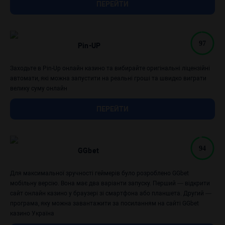
ПЕРЕЙТИ
97
Pin-UP
Заходьте в Pin-Up онлайн казино та вибирайте оригінальні ліцензійні
автомати, які можна запустити на реальні гроші та швидко виграти
велику суму онлайн
ПЕРЕЙТИ
94
GGbet
Для максимальної зручності геймерів було розроблено GGbet
мобільну версію. Вона має два варіанти запуску. Перший — відкрити
сайт онлайн казино у браузері зі смартфона або планшета. Другий —
програма, яку можна завантажити за посиланням на сайті GGbet
казино Україна