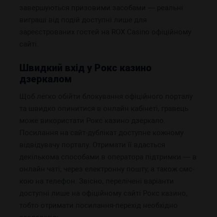
завершуються призовими засобами — реальні
виграші від подій доступні лише для
зареєстрованих гостей на ROX Casino офіційному
сайті.
Швидкий вхід у Рокс казино
дзеркалом
Щоб легко обійти блокування офіційного порталу
та швидко опинитися в онлайн кабінеті, гравець
може використати Рокс казино дзеркало.
Посилання на сайт-дублікат доступне кожному
відвідувачу порталу. Отримати її вдасться
декількома способами в оператора підтримки — в
онлайн чаті, через електронну пошту, а також смс-
кою на телефон. Звісно, ​​перелічені варіанти
доступні лише на офіційному сайті Рокс казино,
тобто отримати посилання-перехід необхідно