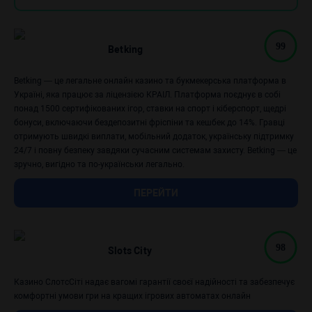
99
Betking
Betking — це легальне онлайн казино та букмекерська платформа в
Україні, яка працює за ліцензією КРАІЛ. Платформа поєднує в собі
понад 1500 сертифікованих ігор, ставки на спорт і кіберспорт, щедрі
бонуси, включаючи бездепозитні фріспіни та кешбек до 14%. Гравці
отримують швидкі виплати, мобільний додаток, українську підтримку
24/7 і повну безпеку завдяки сучасним системам захисту. Betking — це
зручно, вигідно та по-українськи легально.
ПЕРЕЙТИ
98
Slots City
Казино СлотсСіті надає вагомі гарантії своєї надійності та забезпечує
комфортні умови гри на кращих ігрових автоматах онлайн