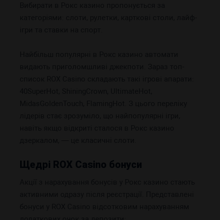
Вибирати в Рокс казино пропонується за
категоріями: слоти, рулетки, карткові столи, лайф-
ігри та ставки на спорт.
Найбільш популярні в Рокс казино автомати
видають приголомшливі джекпоти. Зараз топ-
список ROX Casino складають такі ігрові апарати:
40SuperHot, ShiningCrown, UltimateHot,
MidasGoldenTouch, FlamingHot. З цього переліку
лідерів стає зрозуміло, що найпопулярні ігри,
навіть якщо відкриті сталося в Рокс казино
дзеркалом, — це класичні слоти.
Щедрі ROX Casino бонуси
Акції з нарахування бонусів у Рокс казино стають
активними одразу після реєстрації. Представлені
бонуси у ROX Casino відсотковим нарахуванням
додаткових очок за депозити: