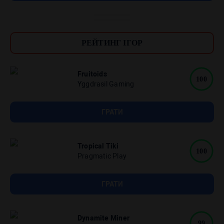
РЕЙТИНГ ІГОР
Fruitoids
100
Yggdrasil Gaming
ГРАТИ
Tropical Tiki
100
Pragmatic Play
ГРАТИ
Dynamite Miner
99