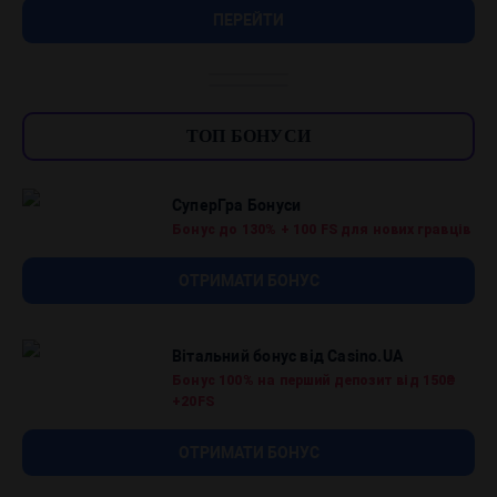
ПЕРЕЙТИ
ТОП БОНУСИ
СуперГра Бонуси
Бонус до 130% + 100 FS для нових гравців
ОТРИМАТИ БОНУС
Вітальний бонус від Casino.UA
Бонус 100% на перший депозит від 150₴
+20FS
ОТРИМАТИ БОНУС