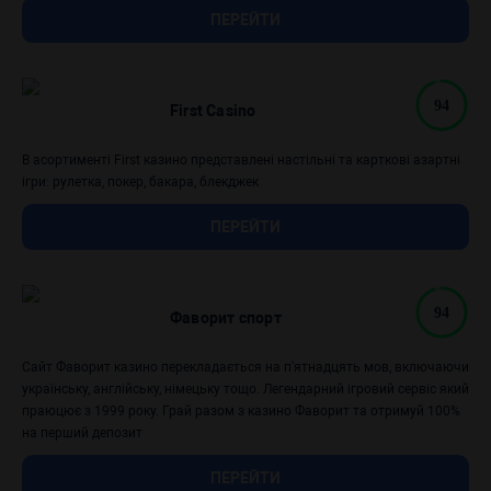
ПЕРЕЙТИ
94
First Casino
В асортименті First казино представлені настільні та карткові азартні
ігри: рулетка, покер, бакара, блекджек
ПЕРЕЙТИ
94
Фаворит спорт
Сайт Фаворит казино перекладається на п'ятнадцять мов, включаючи
українську, англійську, німецьку тощо. Легендарний ігровий сервіс який
праюцює з 1999 року. Грай разом з казино Фаворит та отримуй 100%
на перший депозит
ПЕРЕЙТИ