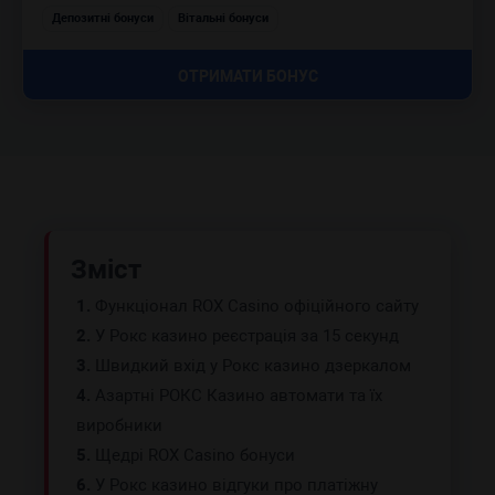
Депозитні бонуси
Вітальні бонуси
ОТРИМАТИ БОНУС
Зміст
1.
Функціонал ROX Casino офіційного сайту
2.
У Рокс казино реєстрація за 15 секунд
3.
Швидкий вхід у Рокс казино дзеркалом
4.
Азартні РОКС Казино автомати та їх
виробники
5.
Щедрі ROX Casino бонуси
6.
У Рокс казино відгуки про платіжну