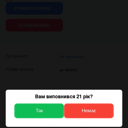
ОТРИМАТИ БОНУС
ОГЛЯД КАЗИНО
ТИП БОНУСУ
VIP-пропозиції
РОЗМІР БОНУСУ
до 500 EUR
Вам виповнився 21 рік?
Ваш День народження – важлива подія для ROX Casino,
спеціально відзначена у нашому календарі. У цей день
Так
Немає
нам завжди приємно подарувати Вам подарунок,
цінність якого збільшується в залежності від Вашого