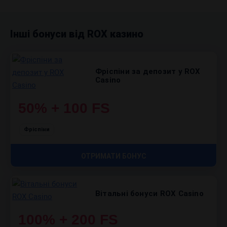
Інші бонуси від ROX казино
Фріспіни за депозит у ROX
Casino
50% + 100 FS
Фріспіни
ОТРИМАТИ БОНУС
Вітальні бонуси ROX Casino
100% + 200 FS