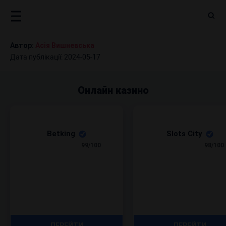
Автор:
Асія Вишневська
Дата публікації:
2024-05-17
Онлайн казино
Betking
Slots City
99/100
98/100
ПЕРЕЙТИ
ПЕРЕЙТИ