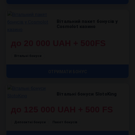
Вітальний пакет бонусів у
Cosmolot казино
до 20 000 UAH + 500FS
Вітальні бонуси
ОТРИМАТИ БОНУС
Вітальні бонуси SlotoKing
до 125 000 UAH + 500 FS
Депозитні бонуси
Пакет бонусів