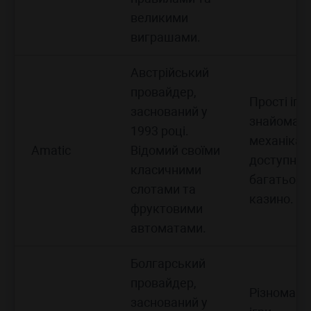
великими
виграшами.
Австрійський
провайдер,
Прості ігри
заснований у
знайома
1993 році.
механіка,
Amatic
Відомий своїми
доступні в
класичними
багатьох
слотами та
казино.
фруктовими
автоматами.
Болгарський
провайдер,
Різноманіт
заснований у