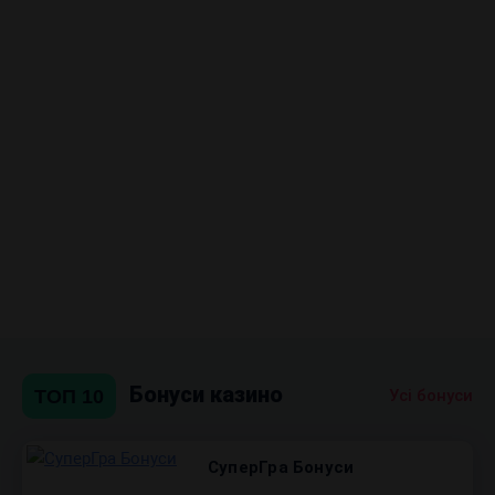
Бонуси казино
ТОП 10
Усі бонуси
СуперГра Бонуси