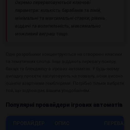
Окремо перераховуються ключові
параметри: кількість барабанів та ліній,
мінімальні та максимальні ставки, рівень
віддачі та волатильність, максимально
можливий виграш тощо.
Одні розробники концентруються на створенні класики
та тематичних слотів. Інші віддають перевагу покеру,
бакарі та блекджеку в ігрових автоматах. У будь-якому
випадку проєкти заслуговують на похвалу, вони високо
оцінені азартними гемблерами. Потрібно тільки вибрати
той, що відповідає вашим уподобанням.
Популярні провайдери ігрових автоматів
ПРОВАЙДЕР
ОПИС
ПЕРЕВАГ