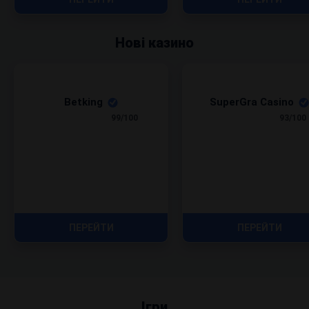
Нові казино
Betking
SuperGra Casino
99/100
93/100
ПЕРЕЙТИ
ПЕРЕЙТИ
Ігри