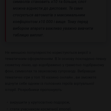
символів становить х10 та більше, слот
можна віднести до диспових. Те саме
стосується автоматів з максимальним
коефіцієнтом х10 000 і вище. Тому перед
вибором апарата важливо уважно вивчити
таблицю виплат.
Не меншою популярністю користуються версії з
тематичним оформленням. В їх основу покладено певну
сюжетну лінію, що відображено у грамотно підібраному
фоні, символах та звуковому супроводі. Вибравши
тематичні ігри у топ 10 казино онлайн , ви зможете
відчути себе одним із головних героїв віртуальної
історії. Розробники пропонують:
вирушити у кругосвітню подорож;
стати учасником космічної епопеї;