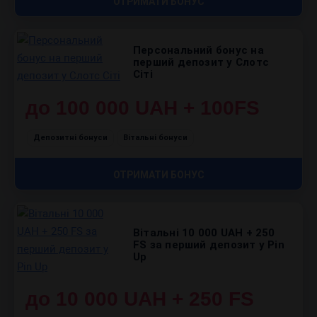
ОТРИМАТИ БОНУС
Персональний бонус на
перший депозит у Слотс
Сіті
до 100 000 UAH + 100FS
Депозитні бонуси
Вітальні бонуси
ОТРИМАТИ БОНУС
Вітальні 10 000 UAH + 250
FS за перший депозит у Pin
Up
до 10 000 UAH + 250 FS