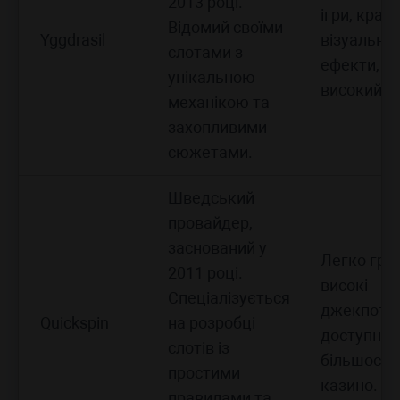
2013 році.
ігри, краси
Відомий своїми
Yggdrasil
візуальні
слотами з
ефекти,
унікальною
високий R
механікою та
захопливими
сюжетами.
Шведський
провайдер,
заснований у
Легко грат
2011 році.
високі
Спеціалізується
джекпоти,
Quickspin
на розробці
доступні в
слотів із
більшості
простими
казино.
правилами та