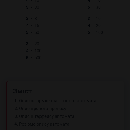
4
10
4
10
5
30
5
30
3
8
3
10
4
15
4
20
5
50
5
100
3
20
4
100
5
500
Зміст
1.
Опис оформлення ігрового автомата
2.
Опис ігрового процесу
3.
Опис інтерфейсу автомата
4.
Резюме опису автомата