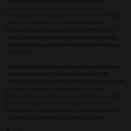
Аватар: усюди зображені фантастичні рослини з
неймовірними суцвіттями, що розташовані на
прозорому фоні переважно зелено-синіх тонах. Ігрові
символи в порівнянні зі звичайними слотами
виглядають дещо більшими, займаючи 80% ігрового
вікна, і лише нижня частина програми відведена під
невелику панель управління з кількома кнопками, що
управляють.
При обертанні барабанів звучить ритмічна мелодія, що
чудово поєднується з тематикою відеослота. За
наявності виграшних комбінацій лінії, на яких вони були
утворені, починають підсвічуватись, а система
додатково показує окремі призові з кожної з них. Що ж
до елементів, то вони, в свою чергу, починають
збільшуватися і випромінювати особливу енергію, при
цьому яскраво анімуючись у вогненних сферах.