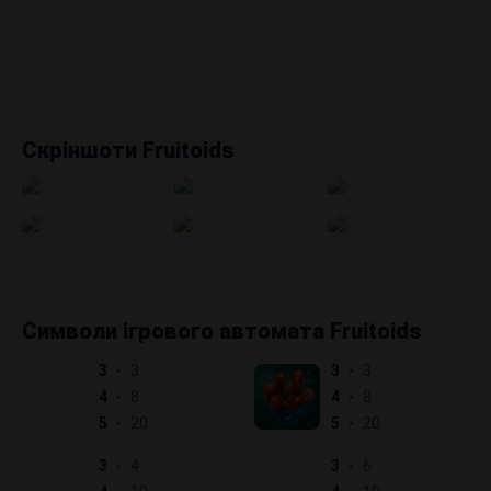
Cкріншоти Fruitoids
Символи ігрового автомата Fruitoids
3
3
3
3
4
8
4
8
5
20
5
20
3
4
3
6