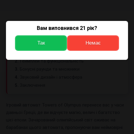
Вам виповнився 21 рік?
Зміст
Так
Немає
1.
Візуалізація автомата
2.
Геймплей та функціональність
3.
Бонусні раунди та множники
4.
Звуковий дизайн і атмосфера
5.
Заключення
Iгровий автомат Towers of Olympus перенесе вас у часи
давньої Греції, де ви відчуєте магію, велич і багатство
цієї епохи. Зачарований олімпійський світ оживає на
барабанах цього автомата, пропонуючи вам неймовірні