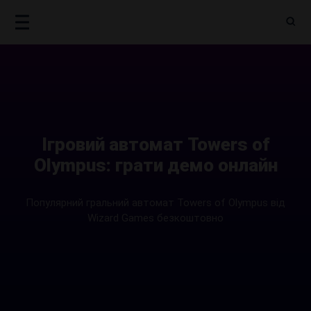
Ігровий автомат Towers of
Olympus: грати демо онлайн
Популярний гральний автомат Towers of Olympus від
Wizard Games безкоштовно