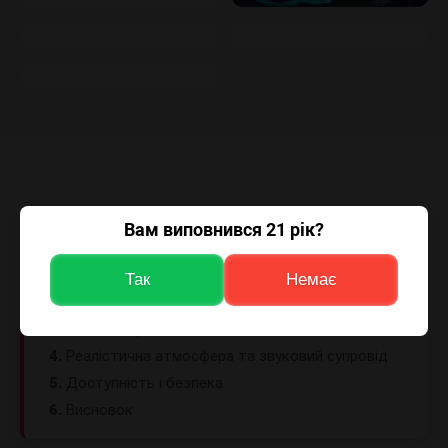
Вам виповнився 21 рік?
Зміст
1.
Тематика піратів і проклять
Так
Немає
2.
Захопливі бонусні функції
3.
Безліч виграшних комбінацій
4.
Реалістична атмосфера та звуковий супровід
5.
Доступність і безпека
6.
Висновок