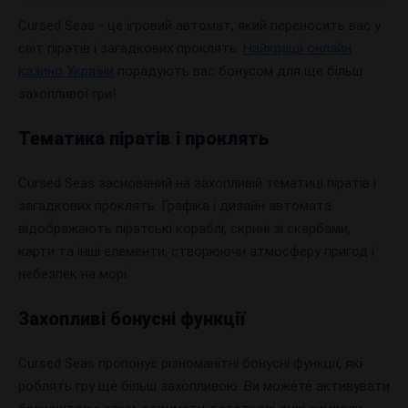
Cursed Seas - це ігровий автомат, який переносить вас у
світ піратів і загадкових проклять.
Найкращі онлайн
казино України
порадують вас бонусом для ще більш
захопливої гри!
Тематика піратів і проклять
Cursed Seas заснований на захопливій тематиці піратів і
загадкових проклять. Графіка і дизайн автомата
відображають піратські кораблі, скрині зі скарбами,
карти та інші елементи, створюючи атмосферу пригод і
небезпек на морі.
Захопливі бонусні функції
Cursed Seas пропонує різноманітні бонусні функції, які
роблять гру ще більш захопливою. Ви можете активувати