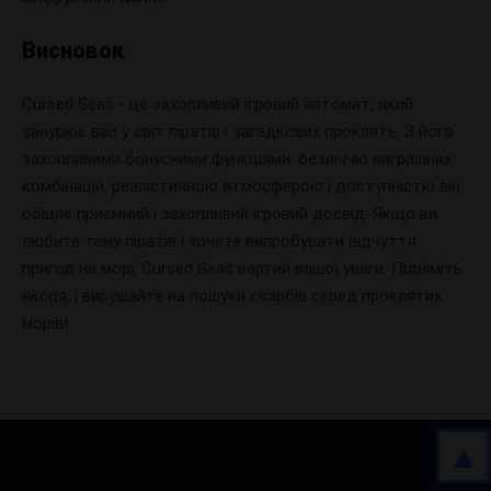
Висновок
Cursed Seas - це захопливий ігровий автомат, який
занурює вас у світ піратів і загадкових проклять. З його
захопливими бонусними функціями, безліччю виграшних
комбінацій, реалістичною атмосферою і доступністю він
обіцяє приємний і захопливий ігровий досвід. Якщо ви
любите тему піратів і хочете випробувати відчуття
пригод на морі, Cursed Seas вартий вашої уваги. Підніміть
якоря, і вирушайте на пошуки скарбів серед проклятих
морів!
▲