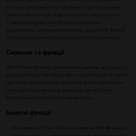
Автомат пропонує п'ять барабанів з трьома рядками
символів на кожному. Гравці можуть встановлювати
ставки на виграшні лінії та спінити барабани,
сподіваючись на виграшні комбінації. Додаткові функції
та бонуси роблять гру ще цікавішою та прибутковою.
Символи та функції
Win-O-Rama пропонує різноманітні символи, які додають
різноманіття до гри. Серед них є символи фруктів, карти
гри, звірів та інші казкові персонажі. Кожен символ має
свою вартість, і виграш формується при збиранні
виграшних комбінацій на активних лініях.
Бонусні функції
Wild символи: У Win-O-Rama є символи Wild, які можуть
замінювати будь-який інший символ, крім Scatter або