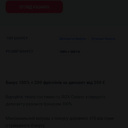
ОГЛЯД КАЗИНО
ТИП БОНУСУ
Депозитні бонуси
Вітальні бонуси
РОЗМІР БОНУСУ
100% + 200 FS
Бонус 100% + 200 фріспінів за депозит від 250 €
Відчуйте теплу гостинність ROX Casino з першого
депозиту разом із бонусом 100%.
Максимальний виграш з бонусу дорівнює х10 від суми
отриманого бонусу.