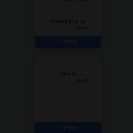
Poker Match
88/100
ПЕРЕЙТИ
Bons
88/100
ПЕРЕЙТИ