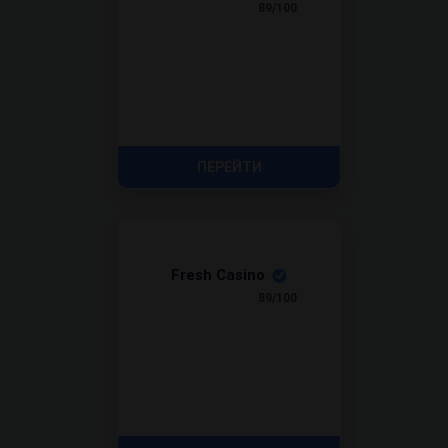
89/100
ПЕРЕЙТИ
Fresh Casino
89/100