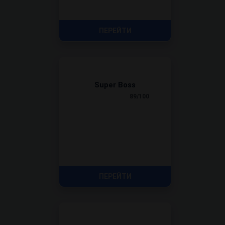
ПЕРЕЙТИ
Super Boss
89/100
ПЕРЕЙТИ