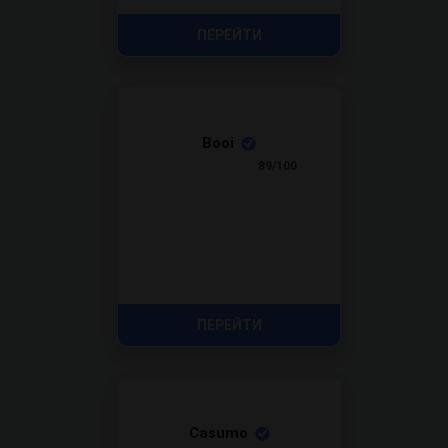
ПЕРЕЙТИ
Booi
89/100
ПЕРЕЙТИ
Casumo