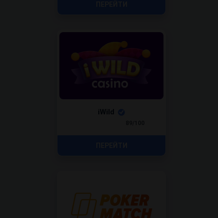
ПЕРЕЙТИ
iWild
89/100
ПЕРЕЙТИ