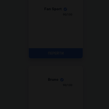
Fan Sport
90/100
ПЕРЕЙТИ
Bruno
90/100