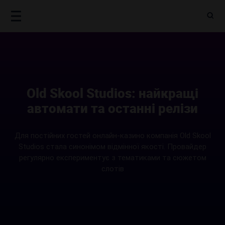
Old Skool Studios: найкращі
автомати та останні релізи
Для постійних гостей онлайн-казино компанія Old Skool
Studios стала синонімом відмінної якості. Провайдер
регулярно експериментує з тематиками та сюжетом
слотів