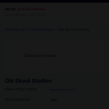
Автор:
Асія Вишневська
Дата публікації:
2021-09-07
slototop.ua
/
Провайдери
/
Old Skool Studios
Old Skool Studios
КРАЇНА ПРЕДСТАВНИК
Велика Британія
РІК ЗАСНУВАННЯ
2010