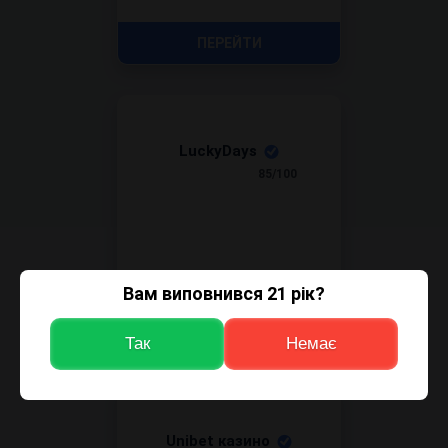
ПЕРЕЙТИ
LuckyDays
85/100
Вам виповнився 21 рік?
ПЕРЕЙТИ
Так
Немає
Unibet казино