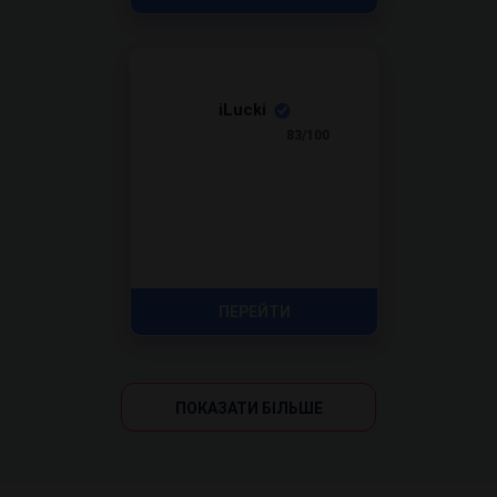
iLucki
83/100
ПЕРЕЙТИ
ПОКАЗАТИ БІЛЬШЕ