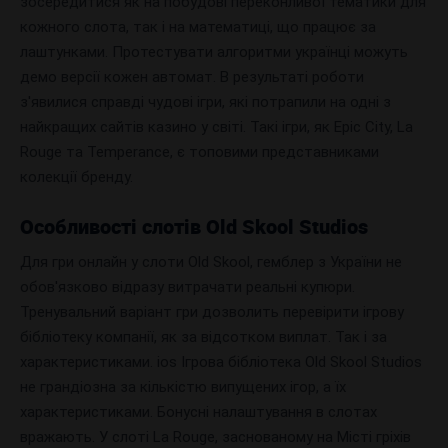
зосередитися як на побудові переконливої ​​тематики для
кожного слота, так і на математиці, що працює за
лаштунками. Протестувати алгоритми українці можуть
демо версії кожен автомат. В результаті роботи
з'явилися справді чудові ігри, які потрапили на одні з
найкращих сайтів казино у світі. Такі ігри, як Epic City, La
Rouge та Temperance, є топовими представниками
колекції бренду.
Особливості слотів Old Skool Studios
Для гри онлайн у слоти Old Skool, гемблер з України не
обов'язково відразу витрачати реальні купюри.
Тренувальний варіант гри дозволить перевірити ігрову
бібліотеку компанії, як за відсотком виплат. Так і за
характеристиками. ios Ігрова бібліотека Old Skool Studios
не грандіозна за кількістю випущених ігор, а їх
характеристиками. Бонусні налаштування в слотах
вражають. У слоті La Rouge, заснованому на Місті гріхів