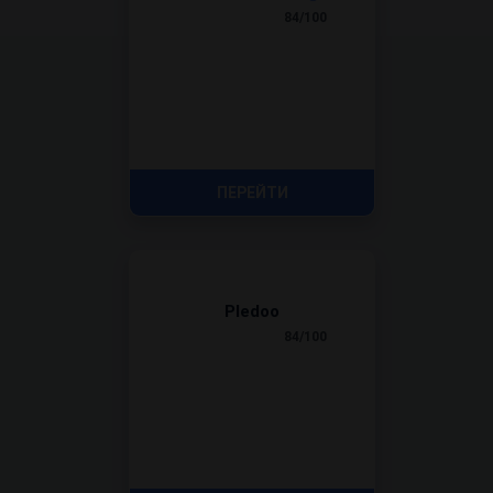
84/100
ПЕРЕЙТИ
Pledoo
84/100