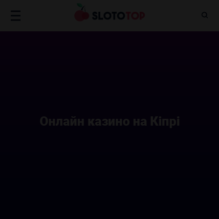
Онлайн казино на Кіпрі