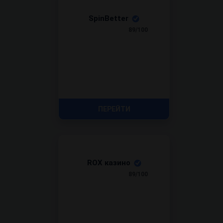
SpinBetter
89/100
ПЕРЕЙТИ
ROX казино
89/100