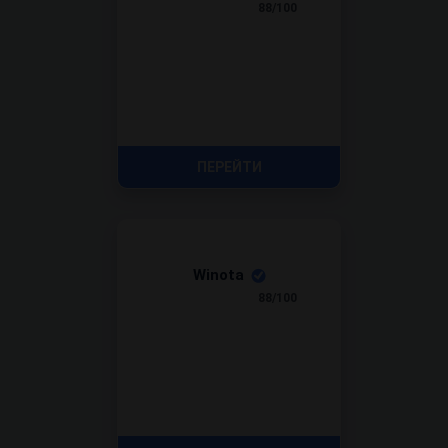
88/100
ПЕРЕЙТИ
Winota
88/100