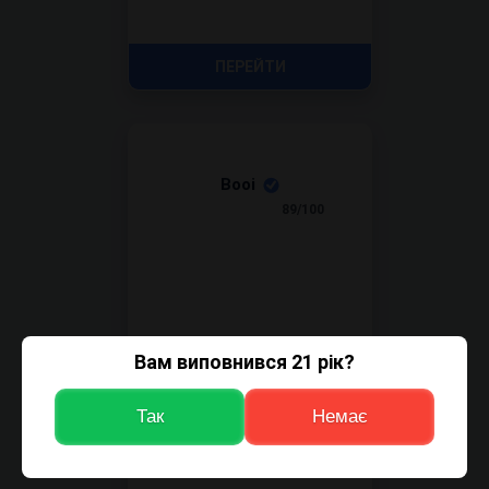
ПЕРЕЙТИ
Booi
89/100
Вам виповнився 21 рік?
ПЕРЕЙТИ
Так
Немає