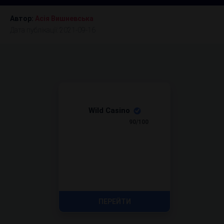
Автор:
Асія Вишневська
Дата публікації:
2021-09-16
Wild Casino
90/100
ПЕРЕЙТИ