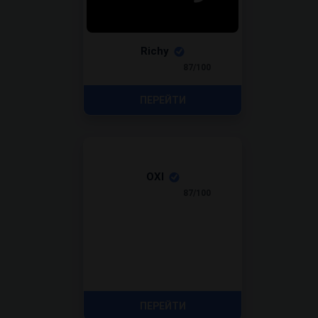
Richy
87/100
ПЕРЕЙТИ
OXI
87/100
ПЕРЕЙТИ