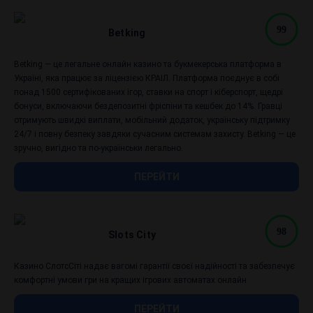
99
Betking
Betking — це легальне онлайн казино та букмекерська платформа в
Україні, яка працює за ліцензією КРАІЛ. Платформа поєднує в собі
понад 1500 сертифікованих ігор, ставки на спорт і кіберспорт, щедрі
бонуси, включаючи бездепозитні фріспіни та кешбек до 14%. Гравці
отримують швидкі виплати, мобільний додаток, українську підтримку
24/7 і повну безпеку завдяки сучасним системам захисту. Betking — це
зручно, вигідно та по-українськи легально.
ПЕРЕЙТИ
98
Slots City
Казино СлотсСіті надає вагомі гарантії своєї надійності та забезпечує
комфортні умови гри на кращих ігрових автоматах онлайн
ПЕРЕЙТИ