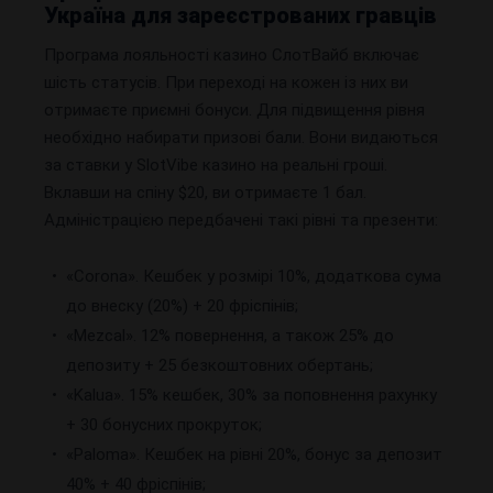
Україна для зареєстрованих гравців
Програма лояльності казино СлотВайб включає
шість статусів. При переході на кожен із них ви
отримаєте приємні бонуси. Для підвищення рівня
необхідно набирати призові бали. Вони видаються
за ставки у SlotVibe казино на реальні гроші.
Вклавши на спіну $20, ви отримаєте 1 бал.
Адміністрацією передбачені такі рівні та презенти:
«Corona». Кешбек у розмірі 10%, додаткова сума
до внеску (20%) + 20 фріспінів;
«Mezcal». 12% повернення, а також 25% до
депозиту + 25 безкоштовних обертань;
«Kalua». 15% кешбек, 30% за поповнення рахунку
+ 30 бонусних прокруток;
«Paloma». Кешбек на рівні 20%, бонус за депозит
40% + 40 фріспінів;