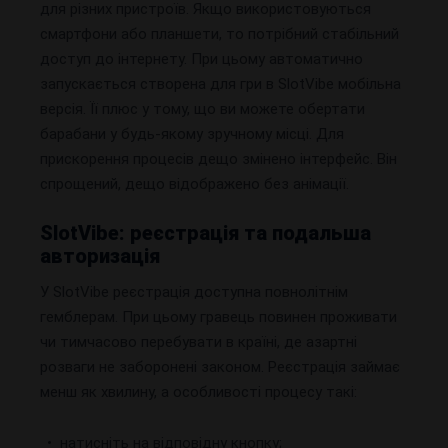
для різних пристроїв. Якщо використовуються
смартфони або планшети, то потрібний стабільний
доступ до інтернету. При цьому автоматично
запускається створена для гри в SlotVibe мобільна
версія. Її плюс у тому, що ви можете обертати
барабани у будь-якому зручному місці. Для
прискорення процесів дещо змінено інтерфейс. Він
спрощений, дещо відображено без анімації.
SlotVibe: реєстрація та подальша
авторизація
У SlotVibe реєстрація доступна повнолітнім
гемблерам. При цьому гравець повинен проживати
чи тимчасово перебувати в країні, де азартні
розваги не заборонені законом. Реєстрація займає
менш як хвилину, а особливості процесу такі:
натисніть на відповідну кнопку;