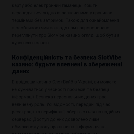
карту або електронний гаманець. Кошти
переводяться згідно із зазначеними у правилах
термінами без затримок. Також для ознайомлення
з особливостями закладу вам запропоновано
переглянути про SlotVibe казино огляд, щоб бути в
курсі всіх нюансів.
Конфіденційність та безпека SlotVibe
казино: будьте впевнені в збереженні
даних
Відвідавши казино СлотВайб в Україні, ви можете
не сумніватися у чесності процесів та безпеці
інформації. Безпека персональних даних грає
величезну роль. Усі відомості, передані під час
реєстрації та верифікації, зберігаються на надійних
серверах. Доступ до них дозволено лише
обмеженому колу працівників. Інформація не