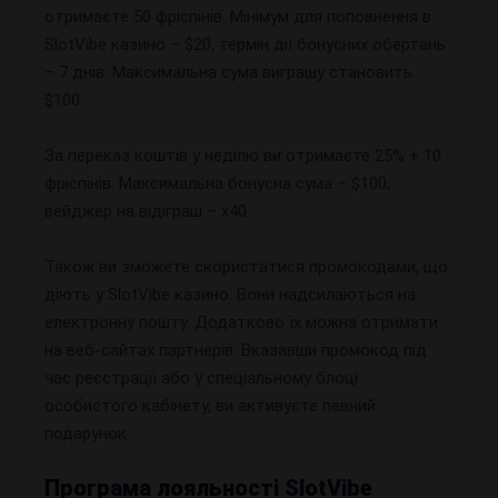
отримаєте 50 фріспінів. Мінімум для поповнення в
SlotVibe казино – $20, термін дії бонусних обертань
– 7 днів. Максимальна сума виграшу становить
$100.
За переказ коштів у неділю ви отримаєте 25% + 10
фріспінів. Максимальна бонусна сума – $100,
вейджер на відіграш – х40.
Також ви зможете скористатися промокодами, що
діють у SlotVibe казино. Вони надсилаються на
електронну пошту. Додатково їх можна отримати
на веб-сайтах партнерів. Вказавши промокод під
час реєстрації або у спеціальному блоці
особистого кабінету, ви активуєте певний
подарунок.
Програма лояльності SlotVibe