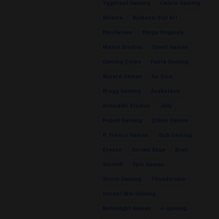
Yggdrasil Gaming
Caleta Gaming
Belatra
Baldazzi Styl Art
NeoGames
Slingo Originals
Matrix Studios
Synot Games
Gaming Corps
Funta Gaming
Wizard Games
Air Dice
Bragg Gaming
Anakatech
Armadillo Studios
Jelly
Popok Gaming
Zillion Games
R. Franco Games
Quik Gaming
Eyecon
Arrows Edge
Everi
Slotmill
Spin Games
Storm Gaming
Thunderspin
Instant Win Gaming
Betinsight Games
e-gaming