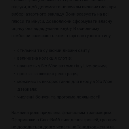
відгуки, щоб допомогти новачкам визначитись при
виборі азартного закладу. Вони вказують на всі
плюси та мінуси, дозволяючи сформувати власну
оцінку без відвідування клубу. В основному
гемблери залишають коментарі наступного типу:
стильний та сучасний дизайн сайту;
величезна колекція слотів;
наявність у SlotVibe автоматів у Live-режимі;
проста та швидка реєстрація;
можливість використання для входу в SlotVibe
дзеркала;
численні бонуси та програма лояльності!
Важлива роль приділена фінансовим транзакціям.
Оформивши в СлотВайб виведення грошей, гравцям
не доводиться довго чекати на їх надходження на