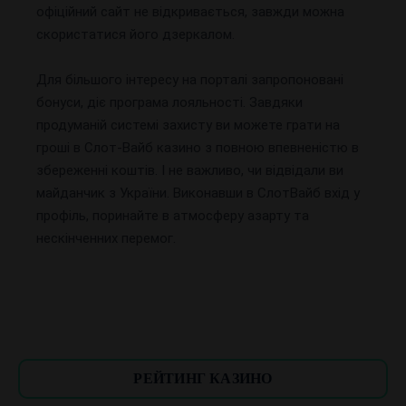
офіційний сайт не відкривається, завжди можна
скористатися його дзеркалом.
Для більшого інтересу на порталі запропоновані
бонуси, діє програма лояльності. Завдяки
продуманій системі захисту ви можете грати на
гроші в Слот-Вайб казино з повною впевненістю в
збереженні коштів. І не важливо, чи відвідали ви
майданчик з України. Виконавши в СлотВайб вхід у
профіль, поринайте в атмосферу азарту та
нескінченних перемог.
РЕЙТИНГ КАЗИНО