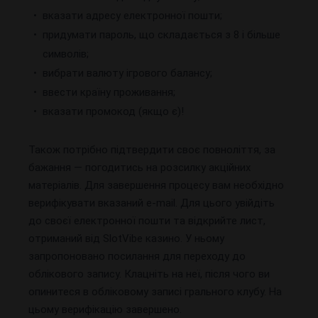
вказати адресу електронної пошти;
придумати пароль, що складається з 8 і більше
символів;
вибрати валюту ігрового балансу;
ввести країну проживання;
вказати промокод (якщо є)!
Також потрібно підтвердити своє повноліття, за
бажання — погодитись на розсилку акційних
матеріалів. Для завершення процесу вам необхідно
верифікувати вказаний e-mail. Для цього увійдіть
до своєї електронної пошти та відкрийте лист,
отриманий від SlotVibe казино. У ньому
запропоновано посилання для переходу до
облікового запису. Клацніть на неї, після чого ви
опинитеся в обліковому записі грального клубу. На
цьому верифікацію завершено.