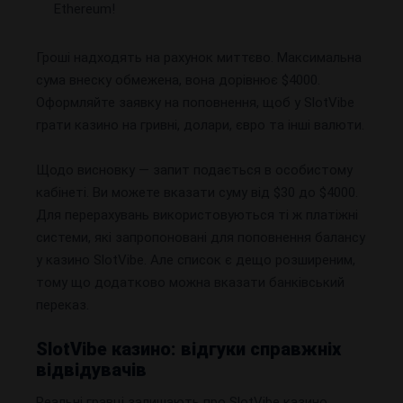
Ethereum!
Гроші надходять на рахунок миттєво. Максимальна
сума внеску обмежена, вона дорівнює $4000.
Оформляйте заявку на поповнення, щоб у SlotVibe
грати казино на гривні, долари, євро та інші валюти.
Щодо висновку — запит подається в особистому
кабінеті. Ви можете вказати суму від $30 до $4000.
Для перерахувань використовуються ті ж платіжні
системи, які запропоновані для поповнення балансу
у казино SlotVibe. Але список є дещо розширеним,
тому що додатково можна вказати банківський
переказ.
SlotVibe казино: відгуки справжніх
відвідувачів
Реальні гравці залишають про SlotVibe казино