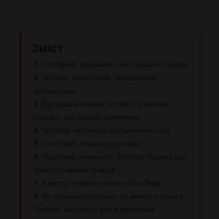
Зміст
1.
СлотВайб: офіційний сайт грального клубу
2.
SlotVibe: реєстрація та подальша
авторизація
3.
Віртуальне казино SlotVibe: дзеркало
порталу для обходу обмежень
4.
SlotVibe: автомати для ризикової гри
5.
СлотВайб: бонуси від казино
6.
Програма лояльності SlotVibe Україна для
зареєстрованих гравців
7.
Азартні турніри у казино СлотВайб
8.
Як поповнити рахунок та вивести гроші у
SlotVibe: інструкції для відвідувачів