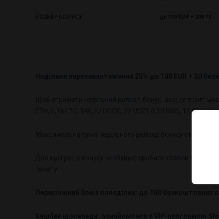
РОЗМІР БОНУСУ
до 100 EUR + 200 FS
Недільне перезавантаження 25% до 100 EUR + 50 бе
Щоб отримати недільний релоад-бонус, ваш депозит має с
ETH, 0,18 LTC, 146,20 DOGE, 22 USDT, 0,50 BNB, 17,80 ADA 
Максимальна сума недільного релоад-бонусу становить 
Для відіграшу бонусу необхідно зробити ставок на суму, 
пакету.
Переможний блюз понеділка: до 100 безкоштовних 
Кешбек щосереди: ознайомтеся з VIP-програмою Slo