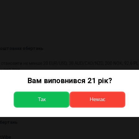
зкоштовних обертань
тановити не менше 20 EUR/USD, 30 AUD/CAD/NZD, 200 NOK, 92,6 PLN, 
та 307 TRX.
Вам виповнився 21 рік?
25% від внесеної вами суми. Наприклад, якщо ви вносите 100 дола
Так
Немає
яка в 40 разів перевищує суму бонусу. Бонус доступний щонеділі для
обертань
tVibe