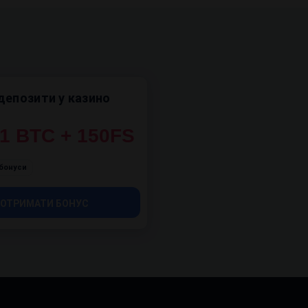
депозити у казино
 1 BTC + 150FS
 бонуси
ОТРИМАТИ БОНУС