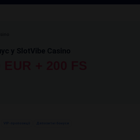
sino
ус у SlotVibe Casino
0 EUR + 200 FS
VIP-пропозиції
Депозитні бонуси