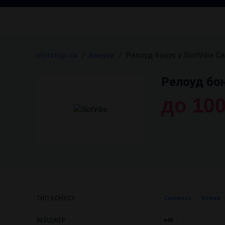
slototop.ua
/
Бонуси
/
Релоуд бонус у SlotVibe Ca
Релоуд бон
до 10
ТИП БОНУСУ
Cashback
Reload
ВЕЙДЖЕР
x40