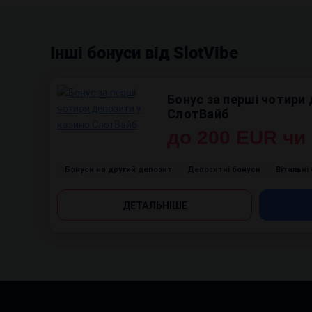
Інші бонуси від SlotVibe
Бонус за перші чотири 
СлотВайб
до 200 EUR чи
Бонуси на другий депозит
Депозитні бонуси
Вітальні
ДЕТАЛЬНІШЕ