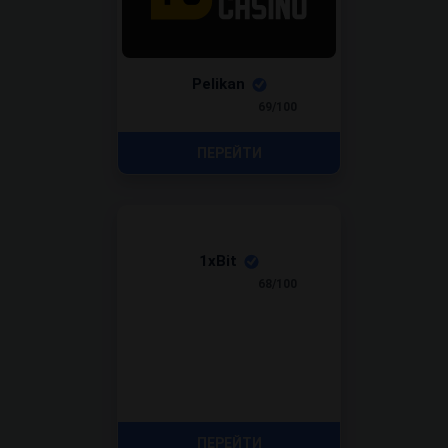
Pelikan
69/100
ПЕРЕЙТИ
1xBit
68/100
ПЕРЕЙТИ