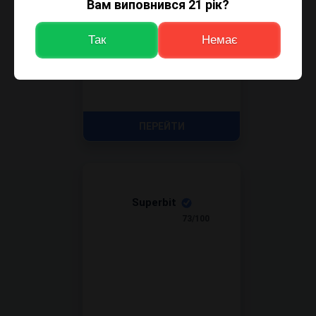
Вам виповнився 21 рік?
87/100
Так
Немає
ПЕРЕЙТИ
Superbit
73/100