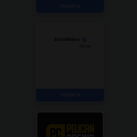
ПЕРЕЙТИ
SlotsMillion
70/100
ПЕРЕЙТИ