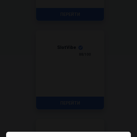
ПЕРЕЙТИ
SlotVibe
88/100
ПЕРЕЙТИ
Richy