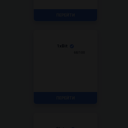
ПЕРЕЙТИ
1xBit
68/100
ПЕРЕЙТИ