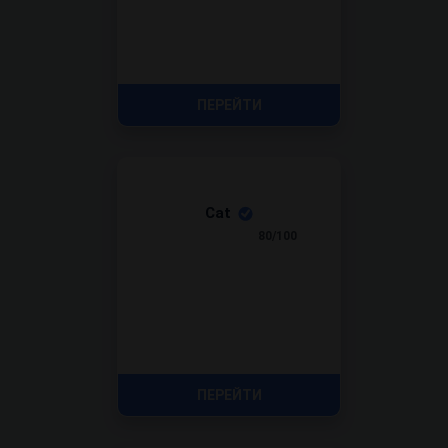
ПЕРЕЙТИ
Cat
80/100
ПЕРЕЙТИ