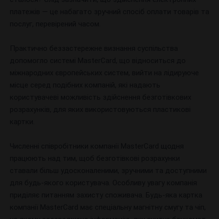
платежів — це набагато зручний спосіб оплати товарів та
послуг, перевірений часом.
Практично беззастережне визнання суспільства
допомогло системі MasterCard, що відноситься до
міжнародних європейських систем, вийти на лідируюче
місце серед подібних компаній, які надають
користувачеві можливість здійснення безготівкових
розрахунків, для яких використовуються пластикові
картки.
Численні співробітники компанії MasterCard щодня
працюють над тим, щоб безготівкові розрахунки
ставали більш удосконаленими, зручними та доступними
для будь-якого користувача. Особливу увагу компанія
приділяє питанням захисту споживача. Будь-яка картка
компанії MasterCard має спеціальну магнітну смугу та чіп,