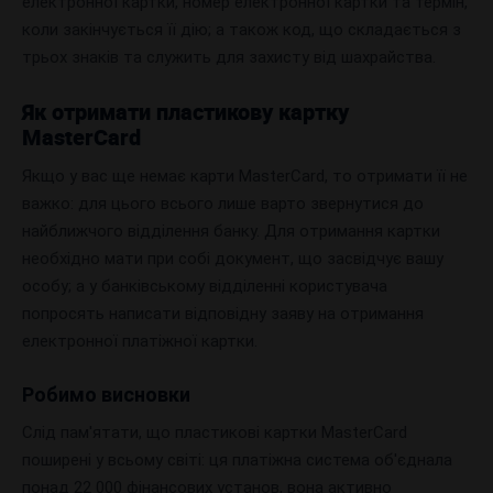
електронної картки, номер електронної картки та термін,
коли закінчується її дію; а також код, що складається з
трьох знаків та служить для захисту від шахрайства.
Як отримати пластикову картку
MasterCard
Якщо у вас ще немає карти MasterCard, то отримати її не
важко: для цього всього лише варто звернутися до
найближчого відділення банку. Для отримання картки
необхідно мати при собі документ, що засвідчує вашу
особу; а у банківському відділенні користувача
попросять написати відповідну заяву на отримання
електронної платіжної картки.
Робимо висновки
Слід пам'ятати, що пластикові картки MasterCard
поширені у всьому світі: ця платіжна система об'єднала
понад 22 000 фінансових установ, вона активно