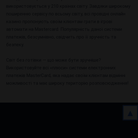
використовується у 210 країнах світу. Завдяки широкому
поширенню сервісу по всьому світу, всі провідні онлайн
казино пропонують своїм клієнтам грати в ігрові
автомати на Masterсard. Популярність даної системи
платежів, безсумнівно, свідчить про її зручність та
безпеку.
Світ без готівки — що може бути зручніше?
Використовуйте всі «плюси» системи електронних
платежів MasterCard, яка надає своїм клієнтам відмінні
можливості та має широку територію розповсюдження!
▲