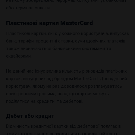
на якому зосереджено інформацію, яку зчитує банкомат
або термінал оплати.
Пластикові картки MasterCard
Пластикові картки, які є у кожного користувача, випускає
банк; тарифи, процентні ставки, суми щорічних платежів
також визначаються банківськими системами та
еквайєрами.
На даний час існує велика кількість різновидів платіжних
карток, випущених під брендом MasterCard. Досвідчений
користувач, якому не раз доводилося розплачуватись
електронними грошима, знає, що картки можуть
поділятися на кредитні та дебетові.
Дебет або кредит
Відмінність кредитної картки від дебетової полягає в
тому, що кошти, що знаходяться на кредитній картці,