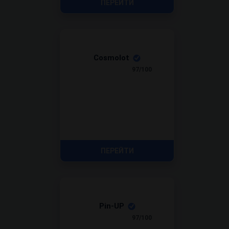
ПЕРЕЙТИ
Cosmolot
97/100
ПЕРЕЙТИ
Pin-UP
97/100