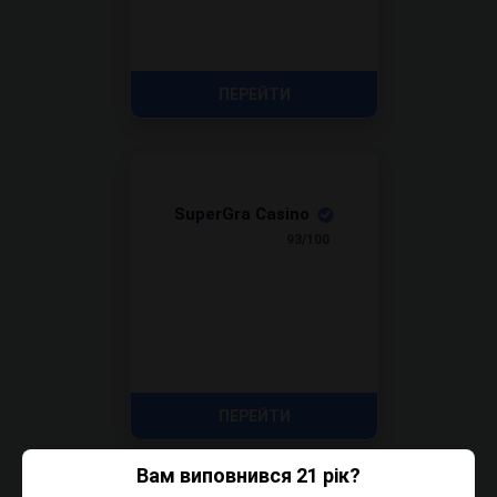
ПЕРЕЙТИ
SuperGra Casino
93/100
ПЕРЕЙТИ
Вам виповнився 21 рік?