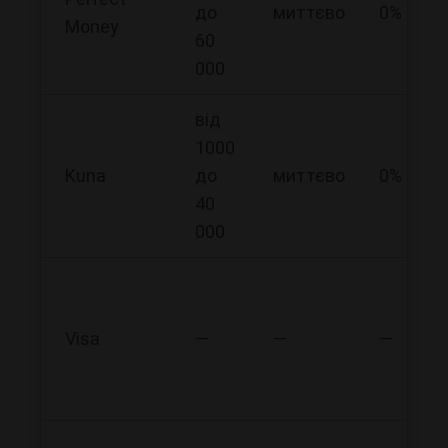
до
миттєво
0%
Money
60
000
від
1000
Kuna
до
миттєво
0%
40
000
Visa
—
—
—