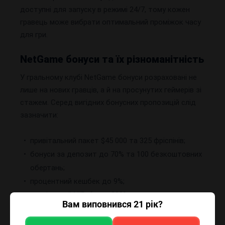
доступні для запуску в режимі 24/7, тому кожен
гравець може вибрати оптимальний проміжок часу
для гри.
NetGame бонуси та їх різноманітність
У гральному клубі NetGame бонуси розраховані не
лише на нових гравців, а й на просунутих геймерів зі
стажем. Серед вигідних бонусних пропозицій слід
зазначити:
привітальний пакет $45 000 та 325 фріспінів;
бонуси за депозит до 70% та 100 безкоштовних
обертань;
процентний кешбек до 9%;
щомісячний VIP-бонус 200%;
Вам виповнився 21 рік?
подарунок на День народження (20 фріспінів);
персональні призи (до 60 безкоштовних