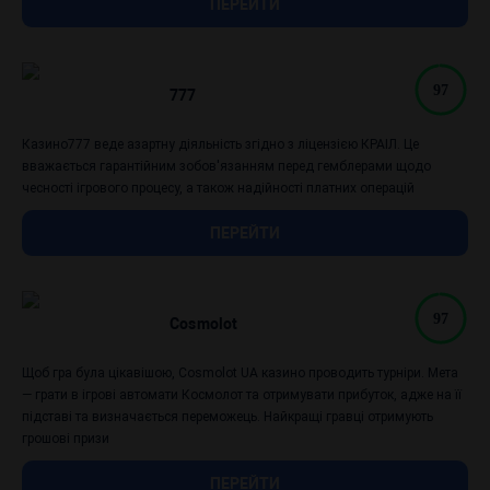
ПЕРЕЙТИ
97
777
Казино777 веде азартну діяльність згідно з ліцензією КРАІЛ. Це
вважається гарантійним зобов'язанням перед гемблерами щодо
чесності ігрового процесу, а також надійності платних операцій
ПЕРЕЙТИ
97
Cosmolot
Щоб гра була цікавішою, Cosmolot UA казино проводить турніри. Мета
— грати в ігрові автомати Космолот та отримувати прибуток, адже на її
підставі та визначається переможець. Найкращі гравці отримують
грошові призи
ПЕРЕЙТИ