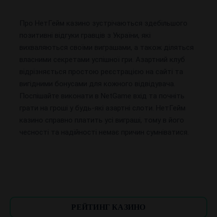
Про НетГейм казино зустрічаються здебільшого
позитивні відгуки гравців з України, які
вихваляються своїми виграшами, а також діляться
власними секретами успішної гри. Азартний клуб
відрізняється простою реєстрацією на сайті та
вигідними бонусами для кожного відвідувача.
Поспішайте виконати в NetGame вхід та почніть
грати на гроші у будь-які азартні слоти. НетГейм
казино справно платить усі виграші, тому в його
чесності та надійності немає причин сумніватися.
РЕЙТИНГ КАЗИНО