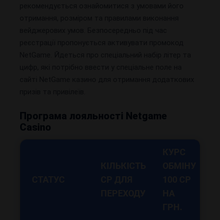
рекомендується ознайомитися з умовами його
отримання, розміром та правилами виконання
вейджерових умов. Безпосередньо під час
реєстрації пропонується активувати промокод
NetGame. Йдеться про спеціальний набір літер та
цифр, які потрібно ввести у спеціальне поле на
сайті NetGame казино для отримання додаткових
призів та привілеїв.
Програма лояльності Netgame
Casino
КУРС
КІЛЬКІСТЬ
ОБМІНУ
СТАТУС
СР ДЛЯ
100 СР
К
ПЕРЕХОДУ
НА
ГРН.