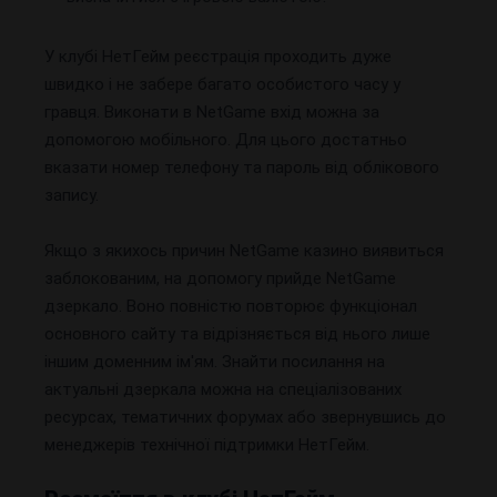
У клубі НетГейм реєстрація проходить дуже
швидко і не забере багато особистого часу у
гравця. Виконати в NetGame вхід можна за
допомогою мобільного. Для цього достатньо
вказати номер телефону та пароль від облікового
запису.
Якщо з якихось причин NetGame казино виявиться
заблокованим, на допомогу прийде NetGame
дзеркало. Воно повністю повторює функціонал
основного сайту та відрізняється від нього лише
іншим доменним ім'ям. Знайти посилання на
актуальні дзеркала можна на спеціалізованих
ресурсах, тематичних форумах або звернувшись до
менеджерів технічної підтримки НетГейм.