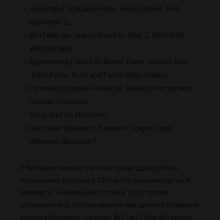
Популярні (Volcano Fruits, Happy Riches, Pink
Elephants 2);
НетГейм автомати (Dead Or Alive 2, Wolf Gold,
Wild Buffalo);
Відеопокер (Jacks Or Better Poker, Deuces And
Joker Poker, Aces and Faces Mega Poker);
Рулетки (European Roulette, Roulette Portomaso,
Russian Roulette);
Кено (Bet On Numbers);
Настільні (Baccarat, Baccarat Dragon Tiger,
Unlimited Blackjack)!
У NetGame можна грати на гроші одразу після
поповнення депозиту. Спочатку рекомендується
починати з мінімальних ставок і поступово
збільшувати їх, розраховуючи при цьому отримання
великих грошових нагород. Всі НетГейм автомати