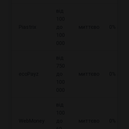
від
100
Piastrix
до
миттєво
0%
100
000
від
750
ecoPayz
до
миттєво
0%
100
000
від
100
WebMoney
до
миттєво
0%
60