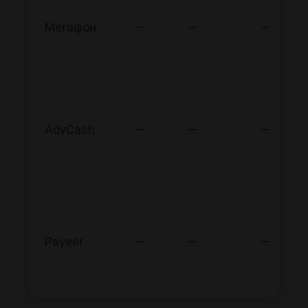
Мегафон
—
—
—
AdvCash
—
—
—
Payeer
—
—
—