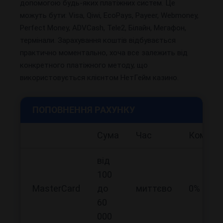
допомогою будь-яких платіжних систем. Це
можуть бути: Visa, Qiwi, EcoPays, Payeer, Webmoney,
Perfect Money, ADVCash, Tele2, Білайн, Мегафон,
термінали. Зарахування коштів відбувається
практично моментально, хоча все залежить від
конкретного платіжного методу, що
використовується клієнтом НетГейм казино.
ПОПОВНЕННЯ РАХУНКУ
Сума
Час
Комісія
від
100
MasterCard
до
миттєво
0%
60
000