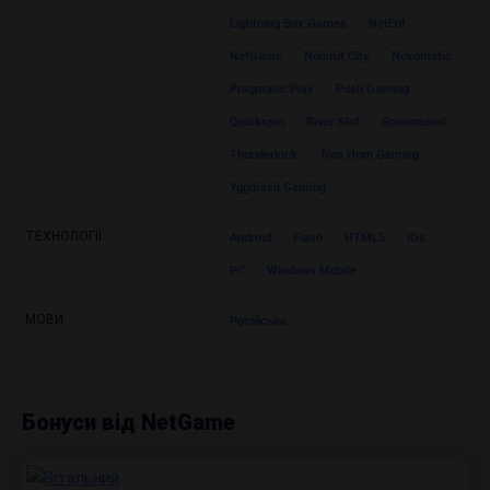
Lightning Box Games
NetEnt
NetGame
Nolimit City
Novomatic
Pragmatic Play
Push Gaming
Quickspin
River Slot
Spinomenal
Thunderkick
Tom Horn Gaming
Yggdrasil Gaming
ТЕХНОЛОГІЇ
Android
Flash
HTML5
iOs
PC
Windows Mobile
МОВИ
Російська
Бонуси від NetGame