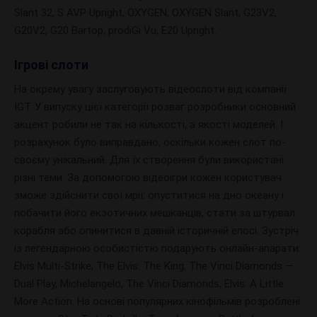
Slant 32, S AVP Upright, OXYGEN, OXYGEN Slant, G23V2,
G20V2, G20 Bartop, prodiGi Vu, E20 Upright.
Ігрові слоти
На окрему увагу заслуговують відеослоти від компанії
IGT. У випуску цієї категорії розваг розробники основний
акцент робили не так на кількості, а якості моделей. І
розрахунок було виправдано, оскільки кожен слот по-
своєму унікальний. Для їх створення були використані
різні теми. За допомогою відеоігри кожен користувач
зможе здійснити свої мрії: опуститися на дно океану і
побачити його екзотичних мешканців, стати за штурвал
корабля або опинитися в давній історичній епосі. Зустріч
із легендарною особистістю подарують онлайн-апарати:
Elvis Multi-Strike, The Elvis: The King, The Vinci Diamonds —
Dual Play, Michelangelo, The Vinci Diamonds, Elvis: A Little
More Action. На основі популярних кінофільмів розроблені