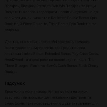
рулетка. Магія карткових ігор властива відеоіграм: 21+3
Blackjack, Blackjack Premium, Win Win Blackjack та іншим.
Запустити колесо, і перевірити, наскільки прихильна до
вас Фортуна, ви зможете в Roulette!, Double Bonus Spin
Roulette, 3 Wheel Roulette, Triple Bonus Spin Roulette, та
подібних.
Для тих, хто любить лотерейні розіграші, компанія
приготувала окрему позицію, яка представлена ​​
квитками: Linked Bonus, Extended Bonus Play, Criss Cross,
Head2Head та відеоіграми на основі скретч-карт: The
Three Stooges, Plants vs. Зомбі, Cash Bonus, Black Cherry
Doubler.
Підсумок
Крокуючи в ногу з часом, IGT випустила на ринок
азартних ігор програми для мобільних пристроїв та
смартфонів. Таке нововведення є дуже актуальним для