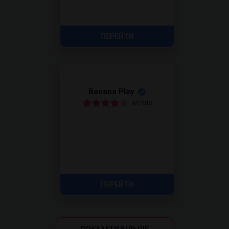
ПЕРЕЙТИ
Bacana Play
81/100
ПЕРЕЙТИ
ПОКАЗАТИ БІЛЬШЕ