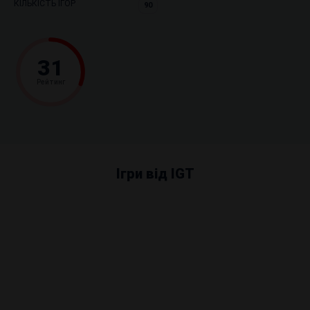
КІЛЬКІСТЬ ІГОР
90
31
Рейтинг
Ігри від IGT