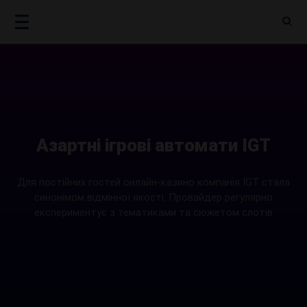
Азартні ігрові автомати IGT
Для постійних гостей онлайн-казино компанія IGT стала
синонімом відмінної якості. Провайдер регулярно
експериментує з тематиками та сюжетом слотів