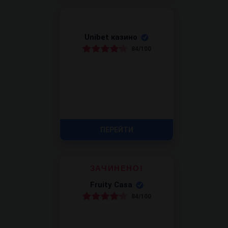
Unibet казино
84/100
ПЕРЕЙТИ
ЗАЧИНЕНО!
Fruity Casa
84/100