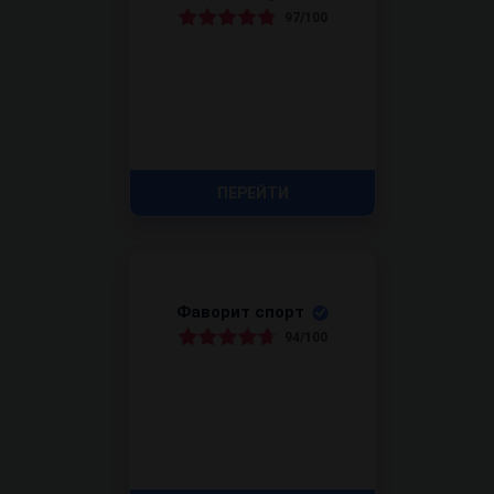
97/100
ПЕРЕЙТИ
Фаворит спорт
94/100