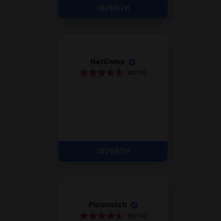
ПЕРЕЙТИ
NetGame
92/100
ПЕРЕЙТИ
Parimatch
92/100