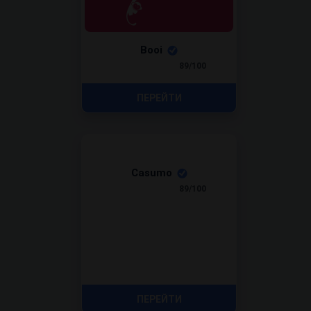
Booi
89/100
ПЕРЕЙТИ
Casumo
89/100
ПЕРЕЙТИ