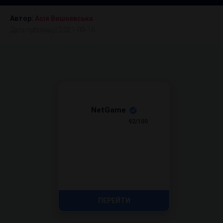
Автор:
Асія Вишневська
Дата публікації:
2021-09-16
NetGame
92/100
ПЕРЕЙТИ