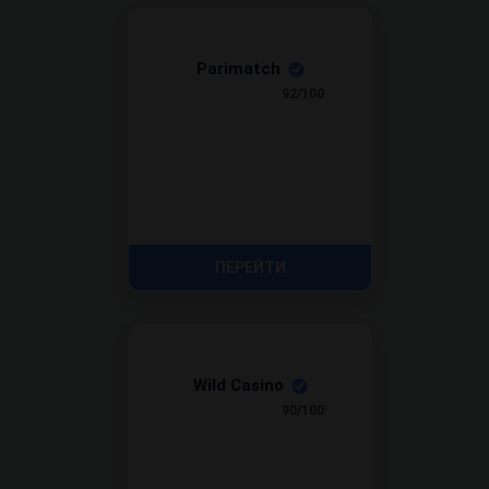
Parimatch
92/100
ПЕРЕЙТИ
Wild Casino
90/100