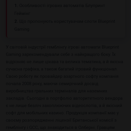
1.
Особливості ігрових автоматів Блупринт
Геймінг
2.
Що пропонують користувачам слоти Blueprint
Gaming
У світовій індустрії гемблінгу ігрові автомати Blueprint
Gaming зарекомендували себе з найкращого боку. Їх
відрізняє не лише цікава та велика тематика, а й якісна
сучасна графіка, а також багатий ігровий функціонал.
Свою роботу як провайдер азартного софту компанія
почала 2008 року, маючи семирічний досвід
виробництва гральних терміналів для наземних
закладів. Сьогодні в портфоліо авторитетного вендора
є не лише безліч захоплюючих відеослотів, а й якісний
софт для мобільних казино. Продукція компанії має у
своєму розпорядженні ліцензії Британської комісії з
гемблінгу і GCC, що знаходиться в Олберні. Гравцям