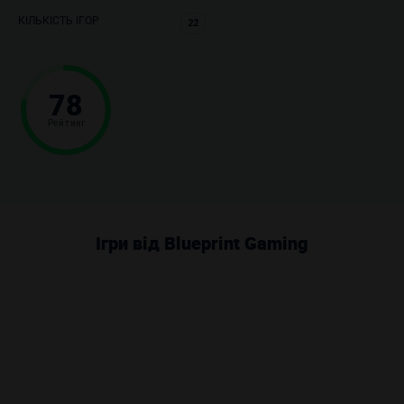
КІЛЬКІСТЬ ІГОР
22
78
Рейтинг
Ігри від Blueprint Gaming