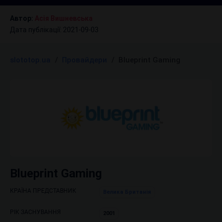
Автор:
Асія Вишневська
Дата публікації:
2021-09-03
slototop.ua
/
Провайдери
/
Blueprint Gaming
Blueprint Gaming
КРАЇНА ПРЕДСТАВНИК
Велика Британія
РІК ЗАСНУВАННЯ
2001