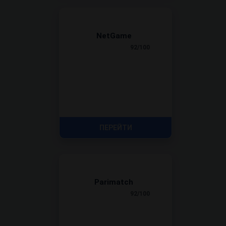
NetGame
92/100
ПЕРЕЙТИ
Parimatch
92/100