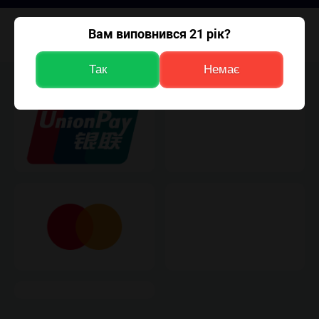
Автор:
Асія Вишневська
Вам виповнився 21 рік?
Дата публікації:
2023-02-02
Так
Немає