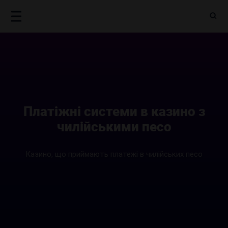
Платіжні системи в казино з
чилійськими песо
Казино, що приймають платежі в чилійських песо