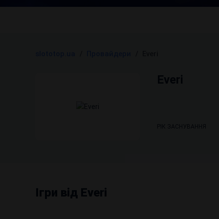
slototop.ua
/
Провайдери
/
Everi
Everi
РІК ЗАСНУВАННЯ
Ігри від Everi