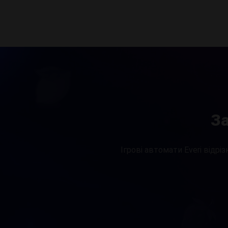
За
Ігрові автомати Everi від