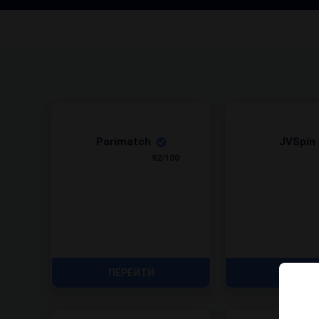
Parimatch
JVSpin
92/100
ПЕРЕЙТИ
ПЕРЕЙ