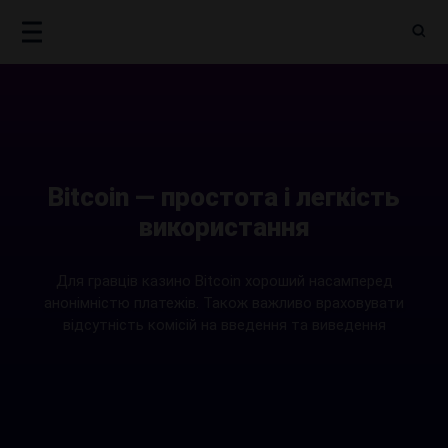
Bitcoin — простота і легкість
використання
Для гравців казино Bitcoin хороший насамперед
анонімністю платежів. Також важливо враховувати
відсутність комісій на введення та виведення