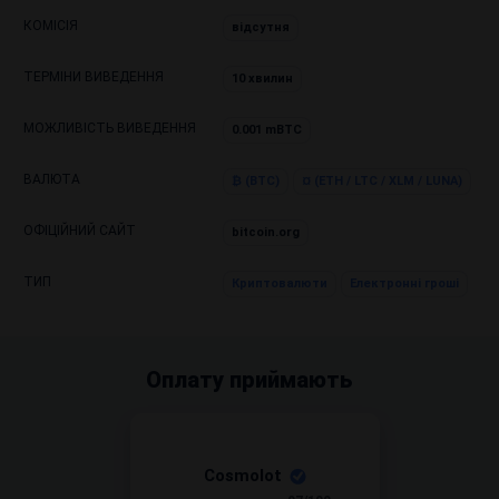
КОМІСІЯ
відсутня
ТЕРМІНИ ВИВЕДЕННЯ
10 хвилин
МОЖЛИВІСТЬ ВИВЕДЕННЯ
0.001 mBTC
ВАЛЮТА
₿ (BTC)
¤ (ETH / LTC / XLM / LUNA)
ОФІЦІЙНИЙ САЙТ
bitcoin.org
ТИП
Криптовалюти
Електронні гроші
Оплату приймають
Cosmolot