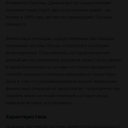
Всемирной Паутины. Данный метод осуществления
платежей существует уже относительно давно - он
возник в 2009 году; авторство принадлежит Сатоши
Накамото.
Финансовые операции, осуществляемые при помощи
платежной системы Bitcoin, относятся к категории
безвозвратных. Пользователь, который предпочел
данный метод пополнения депозита, может быть уверен
в своей безопасности, потому что более прозрачного
способа совершать платежи наверняка не существует.
Дело в том, что рекомендованный способ проведения
финансовых операций не предполагает посредничества,
подобно иным системам платежей, которые люди
привыкли активно использовать.
Характеристики
Название платежной системы является производным от