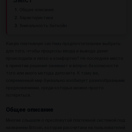
Зміст
1.
Общее описание
2.
Характеристики
3.
Уникальность биткойн
Какую платежную систему предпочтительнее выбрать
для того, чтобы процессы ввода и вывода денег
происходили и легко и комфортно? Не последнее место
в принятии решения занимает и вопрос безопасности
того или иного метода депозита. К тому же,
современный мир буквально изобилует разнообразными
предложениями, среди которых можно просто
потеряться.
Общее описание
Многие слышали о пресловутой платежной системой под
названием Bitcoin, которая рассчитана на пользователей