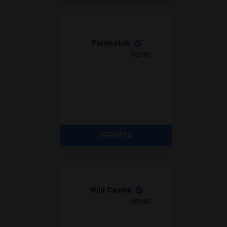
Parimatch
92/100
ПЕРЕЙТИ
Wild Casino
90/100