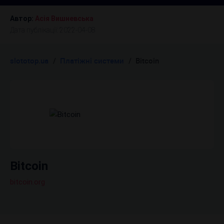
Автор:
Асія Вишневська
Дата публікації:
2022-04-08
slototop.ua
/
Платіжні системи
/
Bitcoin
Bitcoin
bitcoin.org