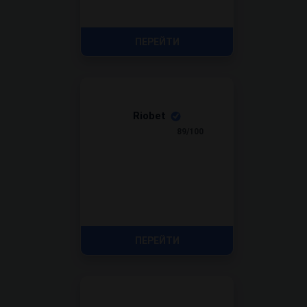
ПЕРЕЙТИ
Riobet
89/100
ПЕРЕЙТИ