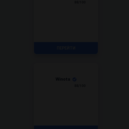
88/100
ПЕРЕЙТИ
Winota
88/100