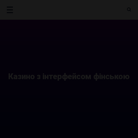
Казино з інтерфейсом фінською