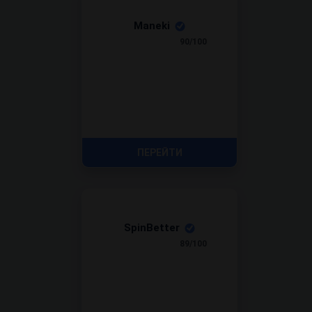
Maneki
90/100
ПЕРЕЙТИ
SpinBetter
89/100