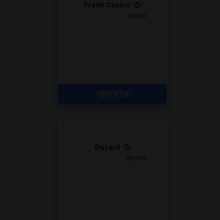
Fresh Casino
89/100
ПЕРЕЙТИ
Dazard
89/100