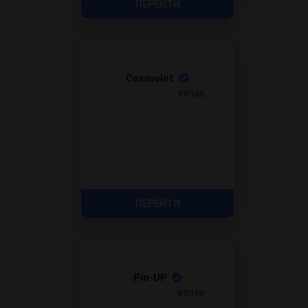
ПЕРЕЙТИ
Cosmolot
97/100
ПЕРЕЙТИ
Pin-UP
97/100