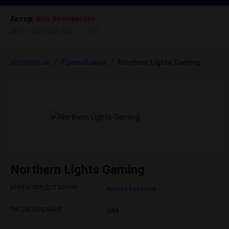
Автор:
Асія Вишневська
Дата публікації:
2021-11-03
slototop.ua
/
Провайдери
/
Northern Lights Gaming
Northern Lights Gaming
КРАЇНА ПРЕДСТАВНИК
Велика Британія
РІК ЗАСНУВАННЯ
2018