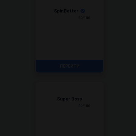
SpinBetter
89/100
ПЕРЕЙТИ
Super Boss
89/100