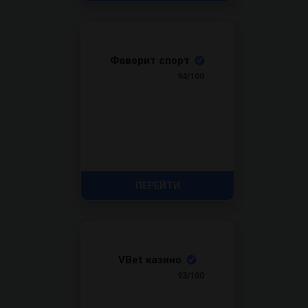
Фаворит спорт
94/100
ПЕРЕЙТИ
VBet казино
93/100