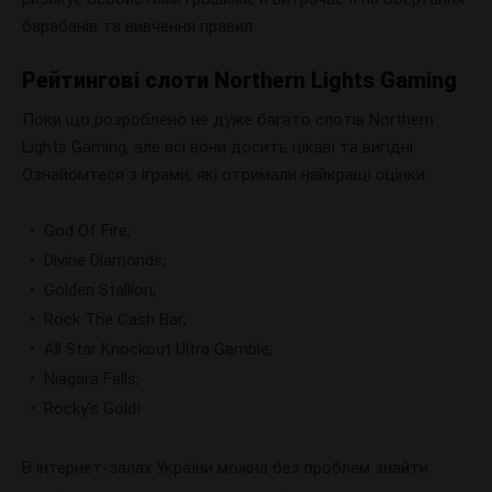
барабанів та вивчення правил.
Рейтингові слоти Northern Lights Gaming
Поки що розроблено не дуже багато слотів Northern
Lights Gaming, але всі вони досить цікаві та вигідні.
Ознайомтеся з іграми, які отримали найкращі оцінки:
God Of Fire;
Divine Diamonds;
Golden Stallion;
Rock The Cash Bar;
All Star Knockout Ultra Gamble;
Niagara Falls;
Rocky's Gold!
В інтернет-залах України можна без проблем знайти