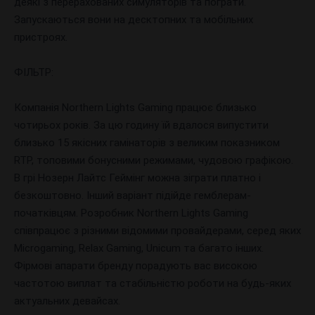
деякі з перерахованих симуляторів та пограти.
Запускаються вони на десктопних та мобільних
пристроях.
ФІЛЬТР:
Компанія Northern Lights Gaming працює близько
чотирьох років. За цю годину їй вдалося випустити
близько 15 якісних гамінаторів з великим показником
RTP, топовими бонусними режимами, чудовою графікою.
В грі Нозерн Лайтс Геймінг можна зіграти платно і
безкоштовно. Інший варіант підійде гемблерам-
початківцям. Розробник Northern Lights Gaming
співпрацює з різними відомими провайдерами, серед яких
Microgaming, Relax Gaming, Unicum та багато інших.
Фірмові апарати бренду порадують вас високою
частотою виплат та стабільністю роботи на будь-яких
актуальних девайсах.