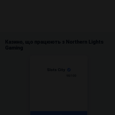
Казино, що працюють з Northern Lights
Gaming
Slots City
98/100