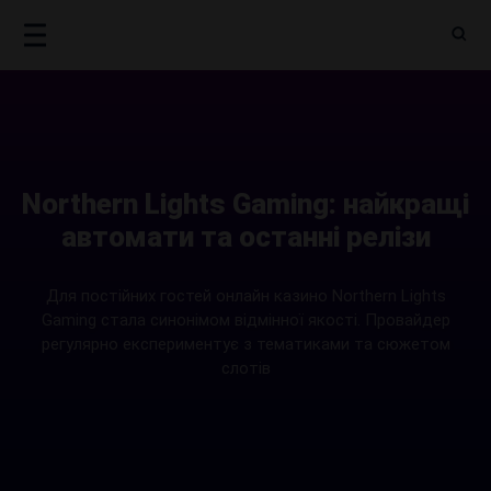
Northern Lights Gaming: найкращі
автомати та останні релізи
Для постійних гостей онлайн казино Northern Lights
Gaming стала синонімом відмінної якості. Провайдер
регулярно експериментує з тематиками та сюжетом
слотів