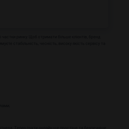
і частки ринку. Щоб отримати більше клієнтів, бренд
имуєте стабільність, чесність, високу якість сервісу та
лами;
ртнера. Тепер грати онлайн ще простіше та безпечніше