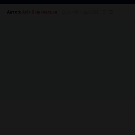
Автор:
Асія Вишневська
Дата публікації:
2021-01-02