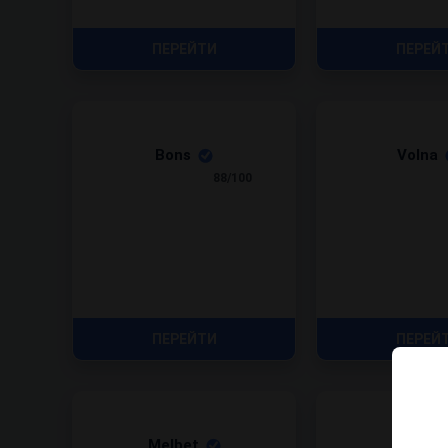
ПЕРЕЙТИ
ПЕРЕЙ
Bons
Volna
88/100
ПЕРЕЙТИ
ПЕРЕЙ
Melbet
1xBet