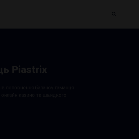
 Piastrix
ів поповнення балансу гаманця
в онлайн казино та швидкого