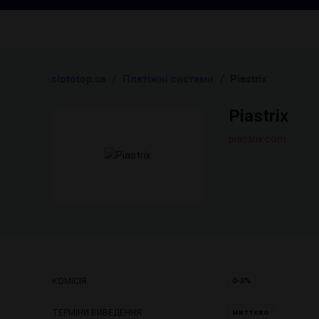
slototop.ua
/
Платіжні системи
/
Piastrix
Piastrix
piastrix.com
КОМІСІЯ
0-3%
ТЕРМІНИ ВИВЕДЕННЯ
миттєво