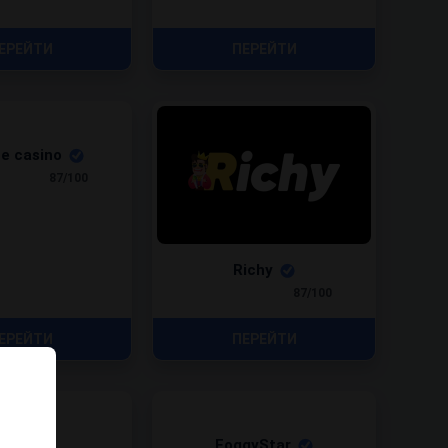
ЕРЕЙТИ
ПЕРЕЙТИ
ne casino
87/100
Richy
87/100
ЕРЕЙТИ
ПЕРЕЙТИ
prut
FoggyStar