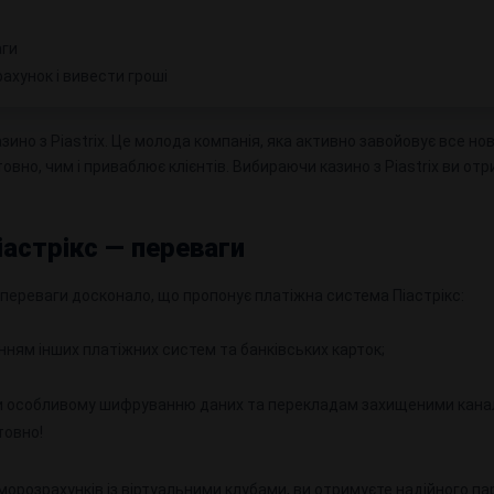
аги
ахунок і вивести гроші
зино з Piastrix. Це молода компанія, яка активно завойовує все нов
овно, чим і приваблює клієнтів. Вибираючи казино з Piastrix ви отр
астрікс — переваги
 переваги досконало, що пропонує платіжна система Піастрікс:
нням інших платіжних систем та банківських карток;
яки особливому шифруванню даних та перекладам захищеними кана
товно!
розрахунків із віртуальними клубами, ви отримуєте надійного па