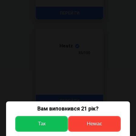
ПЕРЕЙТИ
Heatz
85/100
ПЕРЕЙТИ
Вам виповнився 21 рік?
Так
Немає
FoggyStar