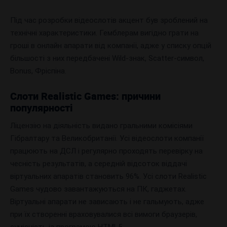
Під час розробки відеослотів акцент був зроблений на
технічні характеристики. Гемблерам вигідно грати на
гроші в онлайн апарати від компанії, адже у списку опцій
більшості з них передбачені Wild-знак, Scatter-символ,
Bonus, Фріспіна.
Слоти Realistic Games: причини
популярності
Ліцензію на діяльність видано гральними комісіями
Гібралтару та Великобританії. Усі відеослоти компанії
працюють на ДСЛ і регулярно проходять перевірку на
чесність результатів, а середній відсоток віддачі
віртуальних апаратів становить 96%. Усі слоти Realistic
Games чудово завантажуються на ПК, гаджетах.
Віртуальні апарати не зависають і не гальмують, адже
при їх створенні враховувалися всі вимоги браузерів,