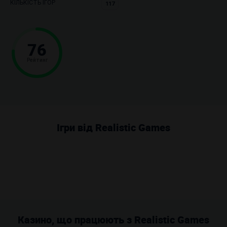
КІЛЬКІСТЬ ІГОР
117
76
Рейтинг
Ігри від Realistic Games
Казино, що працюють з Realistic Games