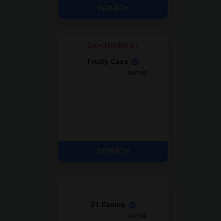
ПЕРЕЙТИ
ЗАЧИНЕНО!
Fruity Casa
84/100
ПЕРЕЙТИ
21 Casino
84/100