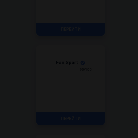
ПЕРЕЙТИ
Fan Sport
90/100
ПЕРЕЙТИ