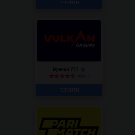
ПЕРЕЙТИ
Вулкан 777
92/100
ПЕРЕЙТИ