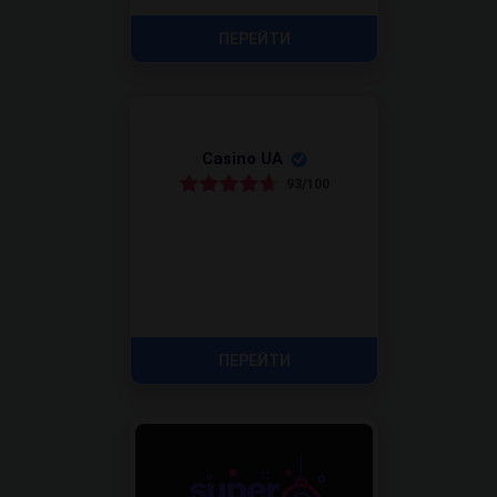
ПЕРЕЙТИ
Casino UA
93/100
ПЕРЕЙТИ