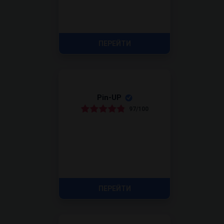
ПЕРЕЙТИ
Pin-UP
97/100
ПЕРЕЙТИ