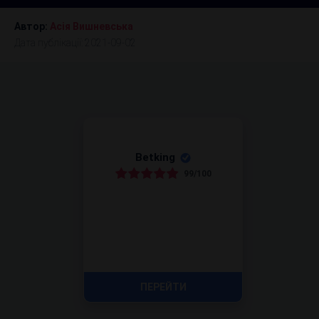
Автор:
Асія Вишневська
Дата публікації:
2021-09-02
Betking
99/100
ПЕРЕЙТИ