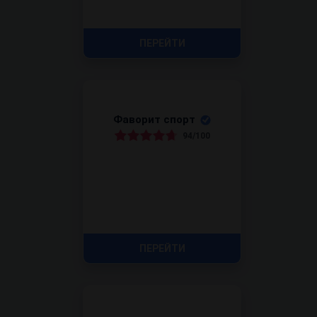
ПЕРЕЙТИ
Фаворит спорт
94/100
ПЕРЕЙТИ