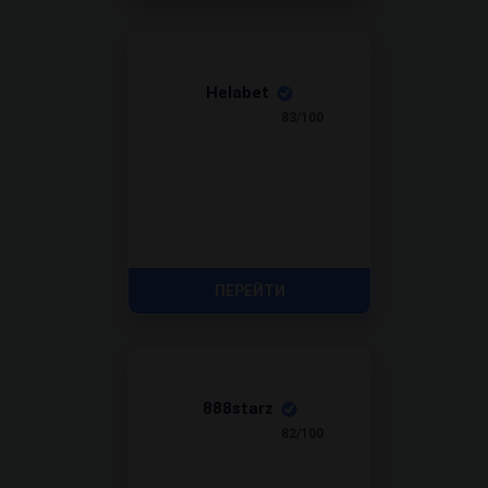
Helabet
83/100
ПЕРЕЙТИ
888starz
82/100