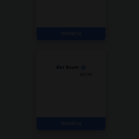
ПЕРЕЙТИ
Bet Boom
82/100
ПЕРЕЙТИ