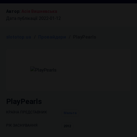
Автор:
Асія Вишневська
Дата публікації:
2022-01-12
slototop.ua
/
Провайдери
/
PlayPearls
PlayPearls
КРАЇНА ПРЕДСТАВНИК
Мальта
РІК ЗАСНУВАННЯ
2012