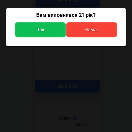
ПЕРЕЙТИ
Вам виповнився 21 рік?
Так
Немає
Boka
86/100
ПЕРЕЙТИ
Sprut
86/100