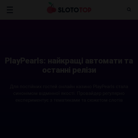
PlayPearls: найкращі автомати та
останні релізи
Для постійних гостей онлайн казино PlayPearls стала
синонімом відмінної якості. Провайдер регулярно
експериментує з тематиками та сюжетом слотів