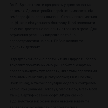
Всі BitSpin автомати працюють у двох основних
режимах. Демонстраційні версії не вимагають від
гемблера фінансових вливань. Ставки виконуються
на фішки з віртуального банкролу. Щоб поповнити
рахунок, достатньо поновити сторінку з грою. Для
отримання реальних виграшів потрібно
зареєструватися на сайті BitSpin казино та
відкрити депозит.
Відвідувачам казино слоти БітСпін дарують безліч
яскравих позитивних емоцій. Любителі азартних
розваг знайдуть тут апарати, які стали справжніми
легендами гемблінгу (Crazy Monkey, Fruit Cocktail,
Book Of Ra), а також популярні моделі з контролем
чесної гри (Bananas Holidays, Magic Book, Greek Gods
та ін.). Сертифікований софт BitSpin казино
відрізняється високими показниками видач та
забезпечує можливість розпочати гру з