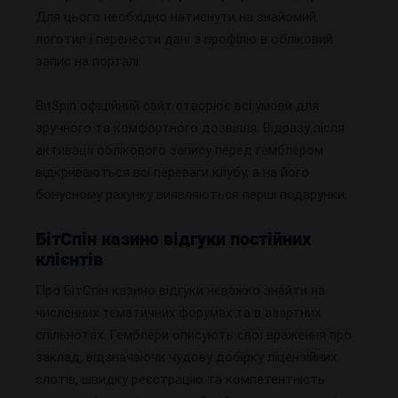
Для цього необхідно натиснути на знайомий
логотип і перенести дані з профілю в обліковий
запис на порталі.
BitSpin офіційний сайт створює всі умови для
зручного та комфортного дозвілля. Відразу після
активації облікового запису перед гемблером
відкриваються всі переваги клубу, а на його
бонусному рахунку виявляються перші подарунки.
БітСпін казино відгуки постійних
клієнтів
Про БітСпін казино відгуки неважко знайти на
численних тематичних форумах та в азартних
спільнотах. Гемблери описують свої враження про
заклад, відзначаючи чудову добірку ліцензійних
слотів, швидку реєстрацію та компетентність