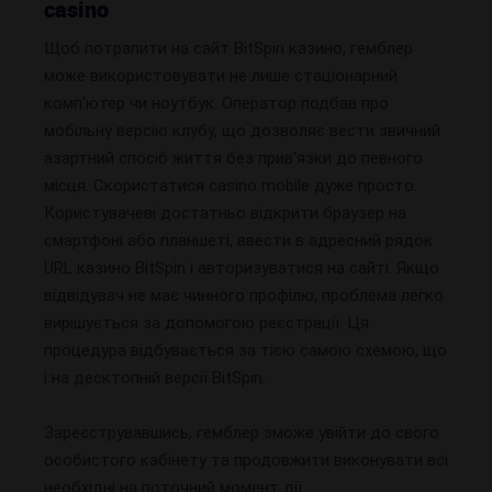
casino
Щоб потрапити на сайт BitSpin казино, гемблер
може використовувати не лише стаціонарний
комп'ютер чи ноутбук. Оператор подбав про
мобільну версію клубу, що дозволяє вести звичний
азартний спосіб життя без прив'язки до певного
місця. Скористатися casino mobile дуже просто.
Користувачеві достатньо відкрити браузер на
смартфоні або планшеті, ввести в адресний рядок
URL казино BitSpin і авторизуватися на сайті. Якщо
відвідувач не має чинного профілю, проблема легко
вирішується за допомогою реєстрації. Ця
процедура відбувається за тією самою схемою, що
і на десктопній версії BitSpin.
Зареєструвавшись, гемблер зможе увійти до свого
особистого кабінету та продовжити виконувати всі
необхідні на поточний момент дії.