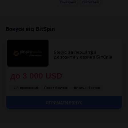
Німецька
Російська
Бонуси від BitSpin
Бонус за перші три
депозити у казино БітСпін
до 3 000 USD
VIP-пропозиції
Пакет бонусів
Вітальні бонуси
ОТРИМАТИ БОНУС