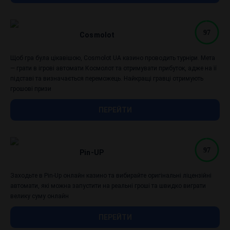
97
Cosmolot
Щоб гра була цікавішою, Cosmolot UA казино проводить турніри. Мета
— грати в ігрові автомати Космолот та отримувати прибуток, адже на її
підставі та визначається переможець. Найкращі гравці отримують
грошові призи
ПЕРЕЙТИ
97
Pin-UP
Заходьте в Pin-Up онлайн казино та вибирайте оригінальні ліцензійні
автомати, які можна запустити на реальні гроші та швидко виграти
велику суму онлайн
ПЕРЕЙТИ