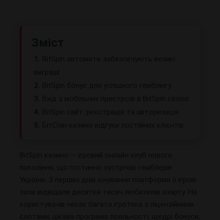
Зміст
1.
BitSpin автомати забезпечують великі
виграші
2.
BitSpin бонус для успішного гемблінгу
3.
Вхід з мобільних пристроїв в BitSpin casino
4.
BitSpin сайт: реєстрація та авторизація
5.
БітСпін казино відгуки постійних клієнтів
BitSpin казино — ігровий онлайн клуб нового
покоління, що гостинно зустрічає гемблерів
України. З перших днів існування платформи її ігрові
зали відвідали десятки тисяч любителів азарту. На
користувачів чекає багата ігротека з ліцензійними
слотами, цікава програма лояльності, щедрі бонуси,