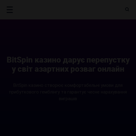
BitSpin казино дарує перепустку
у світ азартних розваг онлайн
BitSpin казино створює комфортабельні умови для
прибуткового гемблінгу та гарантує чесне нарахування
виграшів