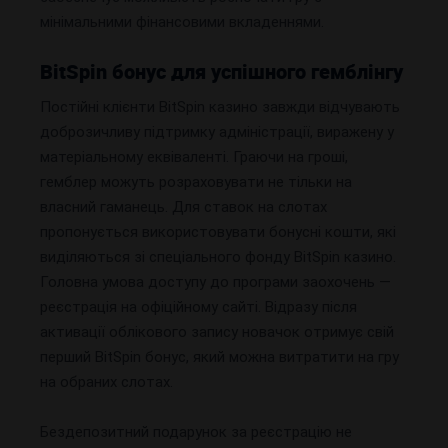
мінімальними фінансовими вкладеннями.
BitSpin бонус для успішного гемблінгу
Постійні клієнти BitSpin казино завжди відчувають
доброзичливу підтримку адміністрації, виражену у
матеріальному еквіваленті. Граючи на гроші,
гемблер можуть розраховувати не тільки на
власний гаманець. Для ставок на слотах
пропонується використовувати бонусні кошти, які
виділяються зі спеціального фонду BitSpin казино.
Головна умова доступу до програми заохочень —
реєстрація на офіційному сайті. Відразу після
активації облікового запису новачок отримує свій
перший BitSpin бонус, який можна витратити на гру
на обраних слотах.
Бездепозитний подарунок за реєстрацію не