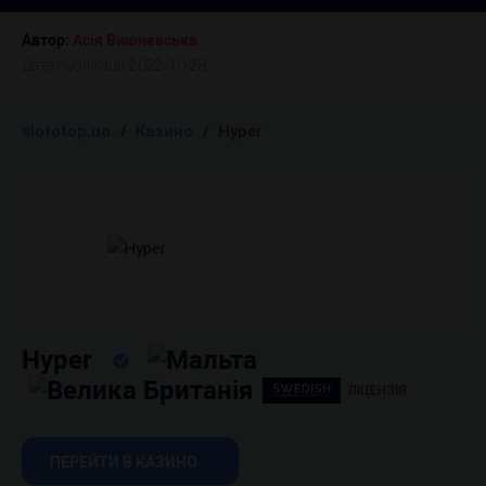
Автор:
Асія Вишневська
Дата публікації:
2022-10-28
slototop.ua
/
Казино
/
Hyper
Hyper
ЛІЦЕНЗІЯ
ПЕРЕЙТИ В КАЗИНО