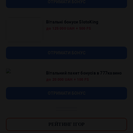
ОТРИМАТИ БОНУС
Вітальні бонуси SlotoKing
до 125 000 UAH + 500 FS
ОТРИМАТИ БОНУС
Вітальний пакет бонусів в 777казино
до 20 000 UAH + 100 FS
ОТРИМАТИ БОНУС
РЕЙТИНГ ІГОР