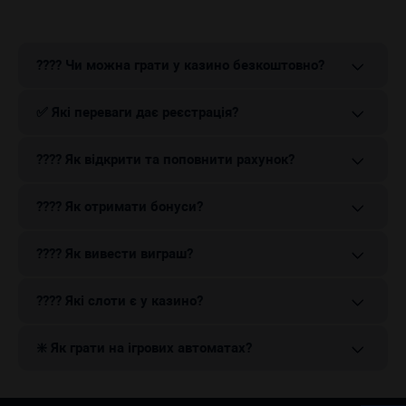
???? Чи можна грати у казино безкоштовно?
✅ Які переваги дає реєстрація?
???? Як відкрити та поповнити рахунок?
???? Як отримати бонуси?
???? Як вивести виграш?
???? Які слоти є у казино?
❇️ Як грати на ігрових автоматах?