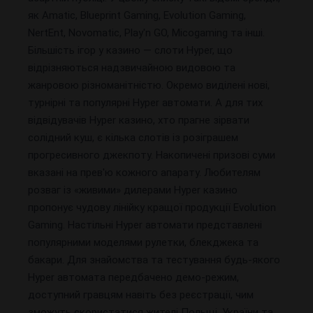
як Amatic, Blueprint Gaming, Evolution Gaming,
NertEnt, Novomatic, Play'n GO, Micogaming та інші.
Більшість ігор у казино — слоти Hyper, що
відрізняються надзвичайною видовою та
жанровою різноманітністю. Окремо виділені нові,
турнірні та популярні Hyper автомати. А для тих
відвідувачів Hyper казино, хто прагне зірвати
солідний куш, є кілька слотів із розіграшем
прогресивного джекпоту. Накопичені призові суми
вказані на прев'ю кожного апарату. Любителям
розваг із «живими» дилерами Hyper казино
пропонує чудову лінійку кращої продукції Evolution
Gaming. Настільні Hyper автомати представлені
популярними моделями рулетки, блекджека та
бакари. Для знайомства та тестування будь-якого
Hyper автомата передбачено демо-режим,
доступний гравцям навіть без реєстрації, чим
зможуть скористатися жителі Польщі, України та