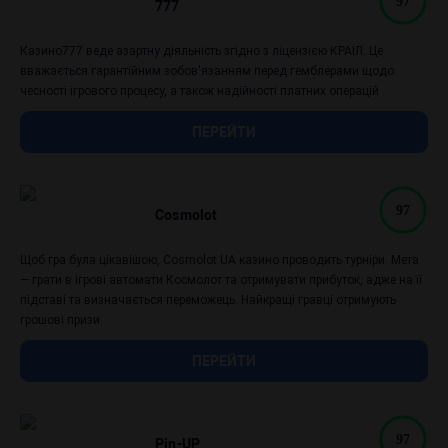
97
777
Казино777 веде азартну діяльність згідно з ліцензією КРАІЛ. Це
вважається гарантійним зобов'язанням перед гемблерами щодо
чесності ігрового процесу, а також надійності платних операцій
ПЕРЕЙТИ
97
Cosmolot
Щоб гра була цікавішою, Cosmolot UA казино проводить турніри. Мета
— грати в ігрові автомати Космолот та отримувати прибуток, адже на її
підставі та визначається переможець. Найкращі гравці отримують
грошові призи
ПЕРЕЙТИ
97
Pin-UP