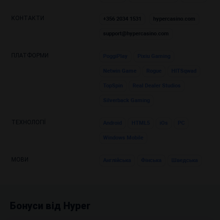
КОНТАКТИ
+356 2034 1531
hypercasino.com
support@hypercasino.com
ПЛАТФОРМИ
PoggiPlay
Pixiu Gaming
Netwin Game
Rogue
HITSqwad
TopSpin
Real Dealer Studios
Silverback Gaming
ТЕХНОЛОГІЇ
Android
HTML5
iOs
PC
Windows Mobile
МОВИ
Англійська
Фінська
Шведська
Бонуси від Hyper