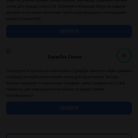
Нове та сучасне онлайн казино України, яке надає ліцензійні онлайн
слоти для гравців Casino UA. Отримуйте вітальний бонус на перший
депозит та на кожен наступний. Грайте відповідально та вигравайте
разом з Казино ЮА!
ПЕРЕЙТИ
93
SuperGra Casino
Популярне та сучасне онлайн казино СуперГра пропунує своїм гравцям
найкращі та ліцензовані онлайн слоти для гри в казино. Вигідні
бонуси, яскравий та практичний інтерфейс сайту занурить вас у свій
гемблінгу для повноцінного віпочинку та розваг! Грайте
відповідально!
ПЕРЕЙТИ