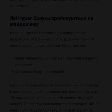
інших країн.
Які Hyper бонуси пропонуються на
майданчику
Казино Hyper не належить до найщедріших
операторів азартних ігор. У розділі «Promotions»
пропонується лише два види Hyper бонусів:
привітальний бонус у розмірі 100% від першого
депозиту;
п'ятнична Гіпер-пропозиція!
Перше заохочення може отримати кожен новачок
Hyper казино, який поповнив свій депозит на суму
10 євро або еквівалент в іншій прийнятій у клубі
валюті. Проте призова виплата обмежена €100. На
відіграш бонусу приділяється 30 днів, а вимоги