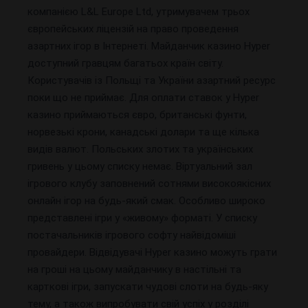
компанією L&L Europe Ltd, утримувачем трьох
європейських ліцензій на право проведення
азартних ігор в Інтернеті. Майданчик казино Hyper
доступний гравцям багатьох країн світу.
Користувачів із Польщі та України азартний ресурс
поки що не приймає. Для оплати ставок у Hyper
казино приймаються євро, британські фунти,
норвезькі крони, канадські долари та ще кілька
видів валют. Польських злотих та українських
гривень у цьому списку немає. Віртуальний зал
ігрового клубу заповнений сотнями високоякісних
онлайн ігор на будь-який смак. Особливо широко
представлені ігри у «живому» форматі. У списку
постачальників ігрового софту найвідоміші
провайдери. Відвідувачі Hyper казино можуть грати
на гроші на цьому майданчику в настільні та
карткові ігри, запускати чудові слоти на будь-яку
тему, а також випробувати свій успіх у розділі