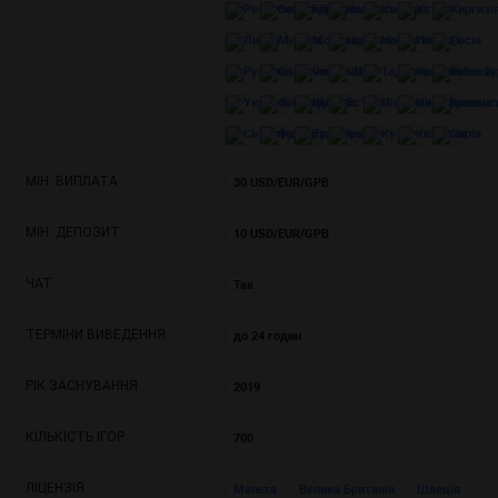
МІН. ВИПЛАТА
30 USD/EUR/GPB
МІН. ДЕПОЗИТ
10 USD/EUR/GPB
ЧАТ
Так
ТЕРМІНИ ВИВЕДЕННЯ
до 24 годин
РІК ЗАСНУВАННЯ
2019
КІЛЬКІСТЬ ІГОР
700
ЛІЦЕНЗІЯ
Мальта
Велика Британія
Швеція