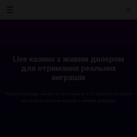
Live казино з живим дилером
для отримання реальних
виграшів
Реальні виграші чекають на кожного, хто зважиться грати
на гроші в ігри Live казино з живим дилером