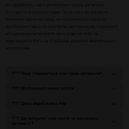
на офіційному сайті улюбленого клубу, де можна
тестувати їх безкоштовно. Після чого ви зможете
впевнено грати на гроші, не побоюючись каверзи.
Зробивши ставку на нові ігрові автомати, ви отримуєте
всі шанси монетизувати своє азартне хобі та
перетворити його на стабільне джерело матеріальних
надходжень.
???? Чому з'являються нові ігрові автомати?
???? Особливості нових слотів
???? Демо версії нових ігор
???? Що вибрати: нові слоти чи перевірені
автомати?