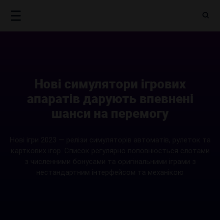
Нові симулятори ігрових
апаратів дарують впевнені
шанси на перемогу
Нові ігри 2023 — релізи симуляторів автоматів, рулеток та
карткових ігор. Список регулярно поповнюється слотами
з численними бонусами та оригінальними іграми з
нестандартним інтерфейсом та механікою