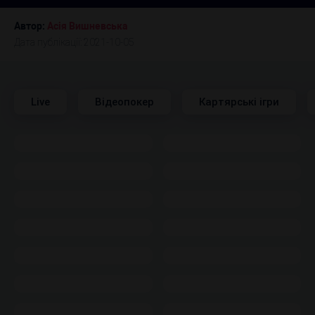
Автор:
Асія Вишневська
Дата публікації:
2021-10-05
Live
Відеопокер
Картярські ігри