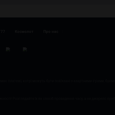
777
Космолот
Про нас
ймає платежі, котрі можуть бути пов'язані з азартними іграми, бук
сті! Розглядайте їх як спосіб проведення часу, а не джерело приб