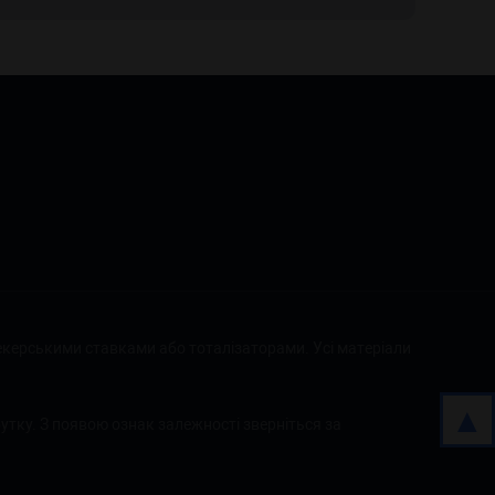
мекерськими ставками або тоталізаторами. Усі матеріали
▲
утку. З появою ознак залежності зверніться за