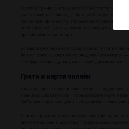
Карткові ігри належать до категорії інтелектуальних
без
залежатимуть не лише від забаганки Фортуни. На підсу
своїх класичних аналогів. У процесі застосовуються трад
комбінацію, у блекджеку перемога зараховується за очк
при наборі двох-трьох карт.
Більшість сучасних картярів сьогодні воліє грати онлай
вагома перевага азартного проведення часу в мережі — 
гемблери без досвіду набувають необхідних їм навичок, 
Грати в карти онлайн
Грати онлайн в інтернет казино на гроші — задоволення
з найцікавіших категорій — ігрові автомати карти, вел
свої корективи, покращують якість графіки, розширюют
Сьогодні грати в карти в онлайн казино користувач може 
автомати завжди знаходяться під рукою й азартна сесія