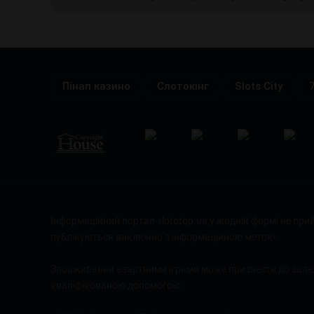
Пінап казино
Слотокінг
Slots City
Інформаційний портал slototop.ua у жодній формі не при
публікуються виключно з інформаційною метою.
Зловживання азартними іграми може призвести до залежно
кваліфікованою допомогою.