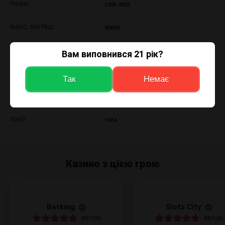
РИЗИК:
LOW-MED
МАКС. ВИГРАШ:
40000
МІН. СТАВКА:
2
Вам виповнився 21 рік?
МАКС. СТАВКА:
100
Так
Немає
СХЕМА:
5-4
ЛІНІЙ:
1024
Казино з цією грою
Betking
Slots City
99/100
98/100