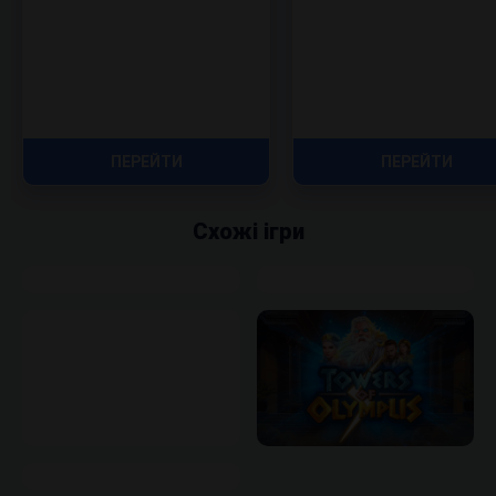
ПЕРЕЙТИ
ПЕРЕЙТИ
Схожі ігри