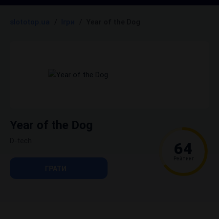
slototop.ua
/
Ігри
/
Year of the Dog
Year of the Dog
D-tech
64
Рейтинг
ГРАТИ