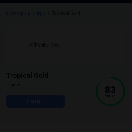
slototop.ua
/
Ігри
/
Tropical Gold
Tropical Gold
Fugaso
83
Рейтинг
ГРАТИ