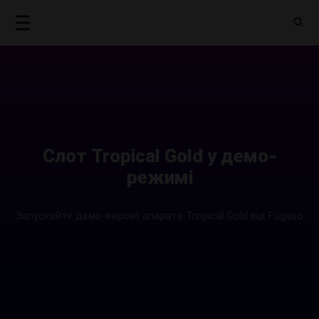
Слот Tropical Gold у демо-
режимі
Запускайте демо-версію апарата Tropical Gold від Fugaso