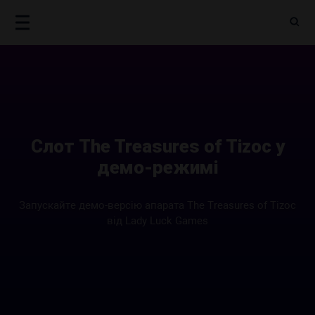
Слот ​​The Treasures of Tizoc у
демо-режимі
Запускайте демо-версію апарата ​​The Treasures of Tizoc
від Lady Luck Games