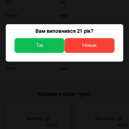
RTP:
92%
РИЗИК:
HIGH
МІН. СТАВКА:
0.2
Вам виповнився 21 рік?
МАКС. СТАВКА:
100
Так
Немає
СХЕМА:
6-5
ЛІНІЙ:
3600
Казино з цією грою
Betking
Slots City
99/100
98/100