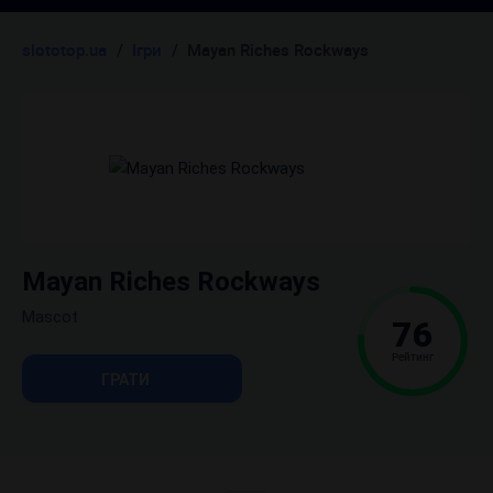
slototop.ua
/
Ігри
/
Mayan Riches Rockways
Mayan Riches Rockways
Mascot
76
Рейтинг
ГРАТИ