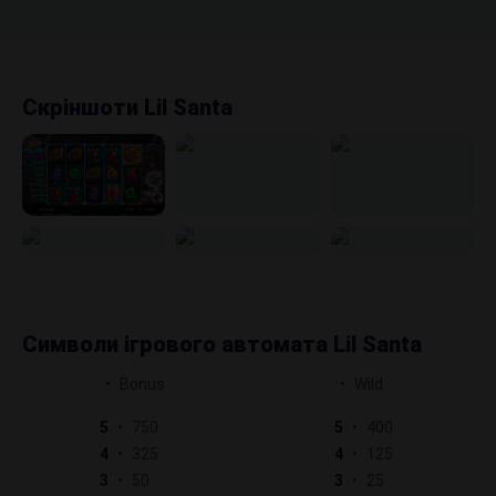
Cкріншоти Lil Santa
Символи ігрового автомата Lil Santa
Bonus
Wild
5
750
5
400
4
325
4
125
3
50
3
25