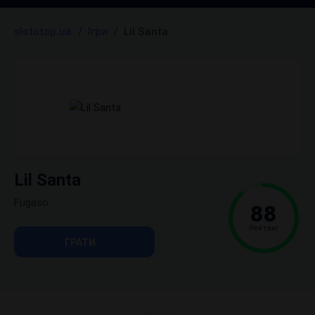
slototop.ua
/
Ігри
/
Lil Santa
Lil Santa
Fugaso
88
Рейтинг
ГРАТИ