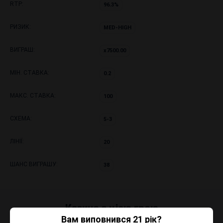
RTP:
96.3%
РИЗИК:
MED-HIGH
ВИГРАШ:
x7500.00
МІН. СТАВКА:
0.2
МАКС. СТАВКА:
100
СХЕМА:
5-3
ЛІНІЇ:
20
ШАНС ВИГРАШУ:
38
Казино з цією грою
Вам виповнився 21 рік?