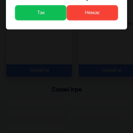
Так
Немає
Betking
Slots City
99/100
98/100
ПЕРЕЙТИ
ПЕРЕЙТИ
Схожі ігри