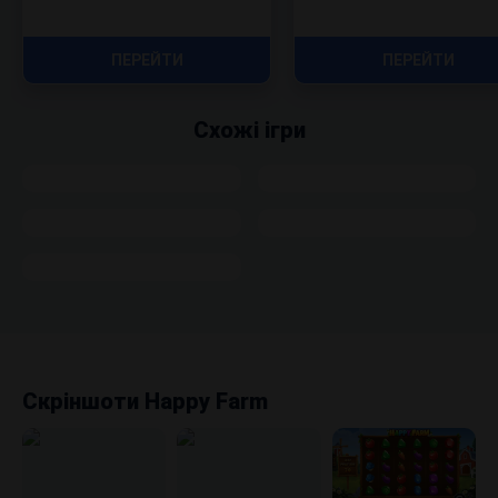
ПЕРЕЙТИ
ПЕРЕЙТИ
Схожі ігри
Cкріншоти Happy Farm