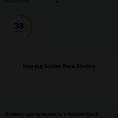
КІЛЬКІСТЬ ІГОР
18
38
Рейтинг
Ігри від Golden Rock Studios
Казино, що працюють з Golden Rock