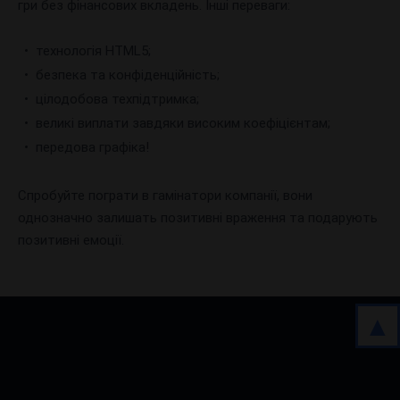
гри без фінансових вкладень. Інші переваги:
технологія HTML5;
безпека та конфіденційність;
цілодобова техпідтримка;
великі виплати завдяки високим коефіцієнтам;
передова графіка!
Спробуйте пограти в гамінатори компанії, вони
однозначно залишать позитивні враження та подарують
позитивні емоції.
▲