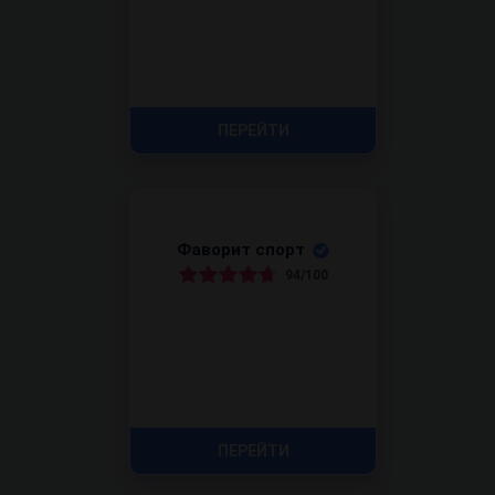
ПЕРЕЙТИ
Фаворит спорт
94/100
ПЕРЕЙТИ