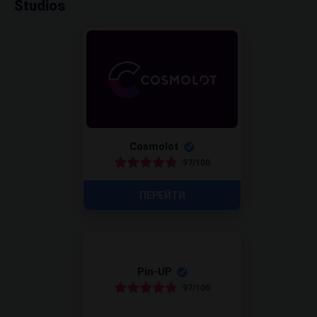
Studios
Cosmolot
97/100
ПЕРЕЙТИ
Pin-UP
97/100