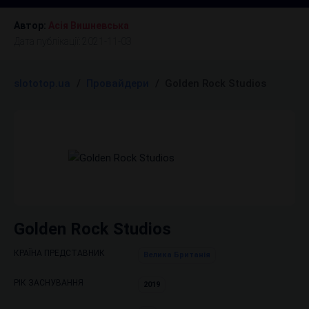
Автор:
Асія Вишневська
Дата публікації:
2021-11-03
slototop.ua
/
Провайдери
/
Golden Rock Studios
Golden Rock Studios
КРАЇНА ПРЕДСТАВНИК
Велика Британія
РІК ЗАСНУВАННЯ
2019