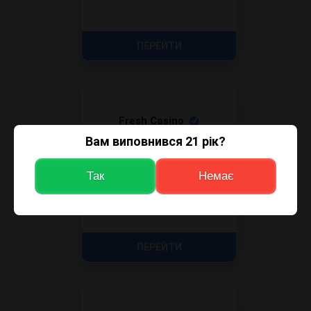
ПЕРЕЙТИ
Fresh Casino
89/100
Вам виповнився 21 рік?
Так
Немає
ПЕРЕЙТИ