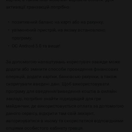
активації транзакцій потрібно:
позитивний баланс на карті або на рахунку;
увімкнений пристрій, на якому встановлено
програму;
ОС Android 5.0 та вище!
За допомогою налаштувань користувач завжди може
додати або змінити способи проведення фінансових
операцій, додати картки, банківські рахунки, а також
скоригувати введені дані. Щоб використовувати
програму для введення/виведення коштів в онлайн
закладі, потрібно знайти підходящий для гри
майданчик, де використовується оплата за допомогою
даного сервісу, відкрити там свій аккаунт,
авторизуватися в ньому та скористатися відповідними
опціями особистого кабінету гравця.