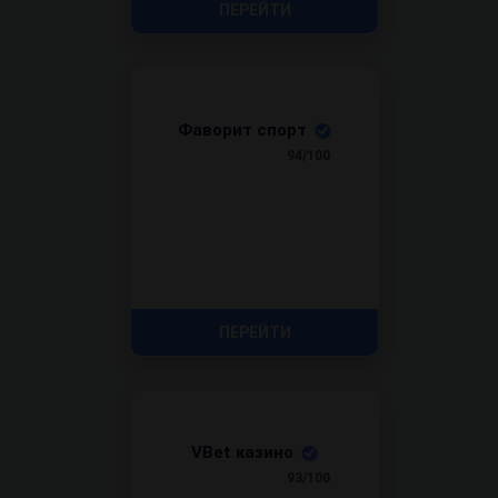
ПЕРЕЙТИ
Фаворит спорт
94/100
ПЕРЕЙТИ
VBet казино
93/100