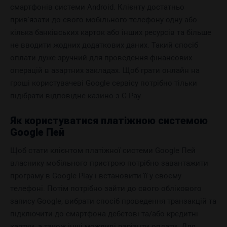
смартфонів системи Android. Клієнту достатньо
прив'язати до свого мобільного телефону одну або
кілька банківських карток або інших ресурсів та більше
не вводити жодних додаткових даних. Такий спосіб
оплати дуже зручний для проведення фінансових
операцій в азартних закладах. Щоб грати онлайн на
гроші користувачеві Google сервісу потрібно тільки
підібрати відповідне казино з G Pay.
Як користуватися платіжною системою
Google Пей
Щоб стати клієнтом платіжної системи Google Пей
власнику мобільного пристрою потрібно завантажити
програму в Google Play і встановити її у своєму
телефоні. Потім потрібно зайти до свого облікового
запису Google, вибрати спосіб проведення транзакцій та
підключити до смартфона дебетові та/або кредитні
картки, а також інші можливі варіанти оплати. Для