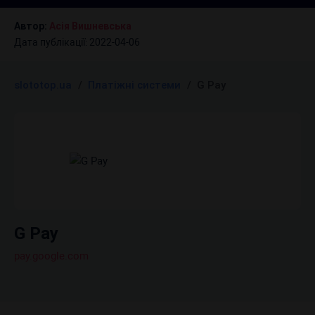
Автор:
Асія Вишневська
Дата публікації:
2022-04-06
slototop.ua
/
Платіжні системи
/
G Pay
G Pay
pay.google.com