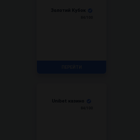
Золотий Кубок
84/100
ПЕРЕЙТИ
Unibet казино
84/100