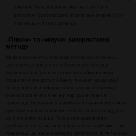
повинна бути заповнена уважно та містити
достовірні особисті дані клієнта, включаючи його
прізвище, ім'я та по батькові.
«Плюси» та «мінуси» використання
методу
Можна зазначити, «плюсом» платіжної системи є її
доступність і відсутність обмежень по сумі, що
пересилається (виняток становить обумовлений
правилами конкретного банку «нижня» межа суми).
Серед недоліків використання платіжної системи
можна відзначити значний період очікування
транзакції. Порівняно з іншими платіжними системами
цей термін досить великий і може становити від двох
до п'яти робочих днів. Також слід враховувати -
особливо клієнтам із країн ближнього зарубіжжя – що
транзакції, що здійснюються у рублях (Росія) та гривнях