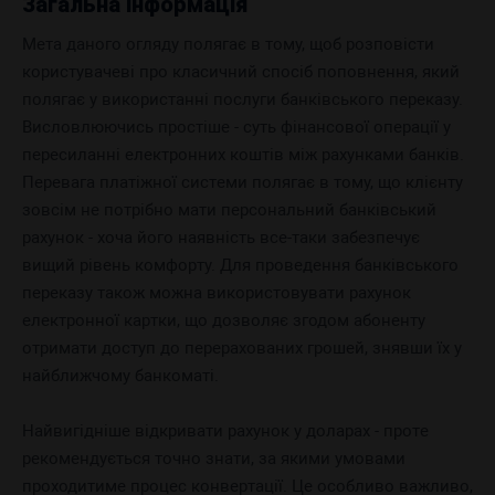
Загальна інформація
Мета даного огляду полягає в тому, щоб розповісти
користувачеві про класичний спосіб поповнення, який
полягає у використанні послуги банківського переказу.
Висловлюючись простіше - суть фінансової операції у
пересиланні електронних коштів між рахунками банків.
Перевага платіжної системи полягає в тому, що клієнту
зовсім не потрібно мати персональний банківський
рахунок - хоча його наявність все-таки забезпечує
вищий рівень комфорту. Для проведення банківського
переказу також можна використовувати рахунок
електронної картки, що дозволяє згодом абоненту
отримати доступ до перерахованих грошей, знявши їх у
найближчому банкоматі.
Найвигідніше відкривати рахунок у доларах - проте
рекомендується точно знати, за якими умовами
проходитиме процес конвертації. Це особливо важливо,