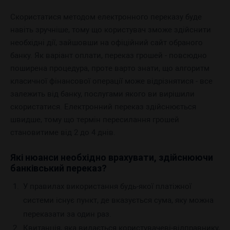
Скористатися методом електронного переказу буде
навіть зручніше, тому що користувач зможе здійснити
необхідні дії, зайшовши на офіційний сайт обраного
банку. Як варіант оплати, переказ грошей - повсюдно
поширена процедура, проте варто знати, що алгоритм
класичної фінансової операції може відрізнятися - все
залежить від банку, послугами якого ви вирішили
скористатися. Електронний переказ здійснюється
швидше, тому що термін пересилання грошей
становитиме від 2 до 4 днів.
Які нюанси необхідно врахувати, здійснюючи
банківський переказ?
У правилах використання будь-якої платіжної
системи існує пункт, де вказується сума, яку можна
переказати за один раз.
Квитанція, яка видається користувачеві-відправнику,