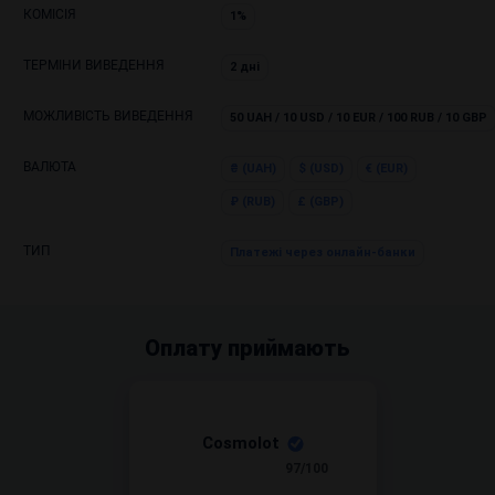
КОМІСІЯ
1%
ТЕРМІНИ ВИВЕДЕННЯ
2 дні
МОЖЛИВІСТЬ ВИВЕДЕННЯ
50 UAH / 10 USD / 10 EUR / 100 RUB / 10 GBP
ВАЛЮТА
₴ (UAH)
$ (USD)
€ (EUR)
₽ (RUB)
£ (GBP)
ТИП
Платежі через онлайн-банки
Оплату приймають
Cosmolot
97/100