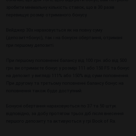
зробити мінімальну кількість ставок, що в 30 разів
перевищує розмір отриманого бонусу.
Вейджер 30х нараховується як на повну суму
(депозит+бонус), так і на бонусні обертання, отримані
при першому депозиті.
При першому поповненні балансу від 100 грн. або від 500
грн. ви отримаєте бонус у розмірі 111 або 150 FS та бонус
на депозит у вигляді 111% або 150% від суми поповнення.
При другому та третьому поповненні балансу бонус на
поповнення також буде доступний.
Бонусні обертання нараховуються по 37 та 50 штук
відповідно, за добу протягом трьох діб після внесення
першого депозиту та активуються у грі Book of Ra.